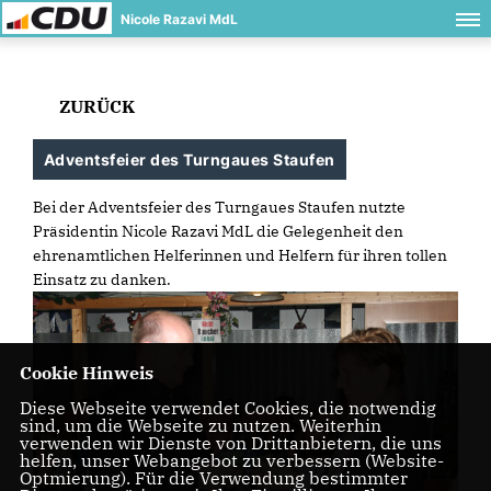
Nicole Razavi MdL
ZURÜCK
Adventsfeier des Turngaues Staufen
Bei der Adventsfeier des Turngaues Staufen nutzte
Präsidentin Nicole Razavi MdL die Gelegenheit den
ehrenamtlichen Helferinnen und Helfern für ihren tollen
Einsatz zu danken.
Cookie Hinweis
Diese Webseite verwendet Cookies, die notwendig
sind, um die Webseite zu nutzen. Weiterhin
verwenden wir Dienste von Drittanbietern, die uns
helfen, unser Webangebot zu verbessern (Website-
Optmierung). Für die Verwendung bestimmter