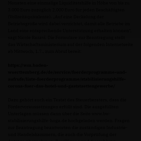
Monaten eine einmalige Liquiditätshilfe in Höhe von bis zu
3.000 Euro zuzüglich 2.000 Euro für jeden Beschäftigten
(Vollzeitäquivalente). „Auf eine Deckelung der
Betriebsgröße wird dabei verzichtet, damit alle Betriebe im
Land eine entsprechende Unterstützung erhalten können“,
sagt Nicole Razavi. Die Formulare zur Beantragung stellt
das Wirtschaftsministerium auf der folgenden Internetseite
ab Mittwoch, 1.7., zum Abruf bereit:
https://wm.baden-
wuerttemberg.de/de/service/foerderprogramme-und-
aufrufe/liste-foerderprogramme/stabilisierungshilfe-
corona-fuer-das-hotel-und-gaststaettengewerbe/
Dazu gehört auch ein Testat des Steuerberaters, dass die
Fördervoraussetzungen erfüllt sind. Die ausgefüllten
Unterlagen müssen dann über die Seite www.bw-
stabilisierungshilfe-hoga.de hochgeladen werden. Fragen
zur Beantragung beantworten die zuständigen Industrie-
und Handelskammern, die auch die Vorprüfung der