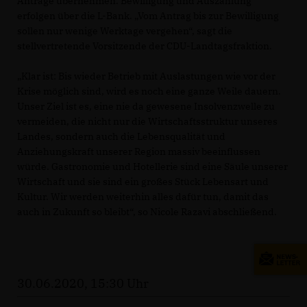
Anträge übernehmen. Bewilligung und Auszahlung
erfolgen über die L-Bank. „Vom Antrag bis zur Bewilligung
sollen nur wenige Werktage vergehen“, sagt die
stellvertretende Vorsitzende der CDU-Landtagsfraktion.
Klar ist: Bis wieder Betrieb mit Auslastungen wie vor der
Krise möglich sind, wird es noch eine ganze Weile dauern.
Unser Ziel ist es, eine nie da gewesene Insolvenzwelle zu
vermeiden, die nicht nur die Wirtschaftsstruktur unseres
Landes, sondern auch die Lebensqualität und
Anziehungskraft unserer Region massiv beeinflussen
würde. Gastronomie und Hotellerie sind eine Säule unserer
Wirtschaft und sie sind ein großes Stück Lebensart und
Kultur. Wir werden weiterhin alles dafür tun, damit das
auch in Zukunft so bleibt“, so Nicole Razavi abschließend.
30.06.2020, 15:30 Uhr