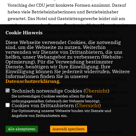
Vorschlag der CDU jetzt konkrete Formen annimmt. Darauf
haben viele Betriebsinhaberinnen und Betriebsinhaber
gewartet. Das Hotel und Gaststättengewerbe leidet mit am
stärksten unter der Corona-Pandemie. Vielen Menschen ist
trotz aller Vorkehrungen immer noch nicht wohl dabei,
Cookie Hinweis
Gasthäuser zu besuchen oder zu reisen. Viele Tische und
Diese Webseite verwendet Cookies, die notwendig
Zimmer bleiben leer. Aus persönlichen Gesprächen weiß
sind, um die Webseite zu nutzen. Weiterhin
verwenden wir Dienste von Drittanbietern, die uns
ich, wie dramatisch die Lage weiterhin auch in vielen
helfen, unser Webangebot zu verbessern (Website-
Betrieben im Kreis Göppingen ist. Es geht um tausende
Optmierung). Für die Verwendung bestimmter
Gastronomen, Selbständige, Angestellte und
Dienste, benötigen wir Ihre Einwilligung. Ihre
Einwilligung können Sie jederzeit widerrufen. Weitere
Auszubildende. Deshalb ist die Entscheidung der
Informationen finden Sie in unserer
Landesregierung für ein weiteres Sonderprogramm richtig.
Datenschutzerklärung
.
Mit der „Stabilisierungshilfe Corona für das Hotel- und
Technisch notwendige Cookies (
Übersicht
)
Gaststättengewerbe“ sichern wir Existenzen und geben den
Die notwendigen Cookies werden allein für den
vielen Familienbetrieben, die unverschuldet in große
ordnungsgemäßen Gebrauch der Webseite benötigt.
Cookies von Drittanbietern (
Übersicht
)
wirtschaftliche Not geraten sind, mehr Zeit, bis die Umsätze
Zur Optimierung unserer Webseite binden wir Dienste und
wieder steigen“, so die Geislinger CDU-
Angebote von Drittanbietern ein.
Landtagsabgeordnete weiter.
Alle akzeptieren
Auswahl speichern
Betroffene Betriebe erhalten für einen Zeitraum von drei