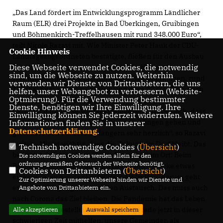
Das Land fördert im Entwicklungsprogramm Ländlicher
Raum (ELR) drei Projekte in Bad Überkingen, Gruibingen
und Böhmenkirch-Treffelhausen mit rund 348.000 Euro“,
teilt Nicole Razavi mit. Wie Minister Peter Hauk der CDU-
Cookie Hinweis
Landtagsabgeordneten bestätigte, fließen für den Ausbau
Diese Webseite verwendet Cookies, die notwendig
der Grundversorgung und für die Schaffung von neuem
sind, um die Webseite zu nutzen. Weiterhin
Wohnraum rund 200.000 Euro nach Bad Überkingen, rund
verwenden wir Dienste von Drittanbietern, die uns
127.000 Euro nach Gruibingen und etwa 22.000 Euro nach
helfen, unser Webangebot zu verbessern (Website-
Optmierung). Für die Verwendung bestimmter
Böhmenkirch-Treffelhausen. „Ich habe mich gerne
Dienste, benötigen wir Ihre Einwilligung. Ihre
persönlich für diese Vorhaben eingesetzt, freue mich, dass
Einwilligung können Sie jederzeit widerrufen. Weitere
alle drei Zusagen in den Wahlkreis Geislingen gehen und
Informationen finden Sie in unserer
Datenschutzerklärung
.
gratuliere den Förderempfängern sehr herzlich“, so Razavi
weiter. „Mir ist wichtig, dass die Zukunft im Dorf bleibt. Das
Technisch notwendige Cookies (
Übersicht
)
bedeutet, Infrastruktur für die Menschen im Ort: Beim
Die notwendigen Cookies werden allein für den
ordnungsgemäßen Gebrauch der Webseite benötigt.
Bäcker, beim Metzger oder im Laden um die Ecke etwas
Cookies von Drittanbietern (
Übersicht
)
einkaufen, sich in der Dorfwirtschaft treffen, darum geht
Zur Optimierung unserer Webseite binden wir Dienste und
es, um Versorgung und sozialen Austausch. Das muss auch
Angebote von Drittanbietern ein.
nach Corona das Ziel bleiben. Die Pandemie hat das Leben
auf den Kopf gestellt und wir wollen gerade jetzt in dieser
Alle akzeptieren
Auswahl speichern
schwierigen Zeit mithelfen, unsere Gemeinden als