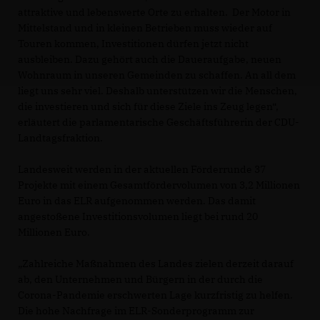
attraktive und lebenswerte Orte zu erhalten. Der Motor in
Mittelstand und in kleinen Betrieben muss wieder auf
Touren kommen, Investitionen dürfen jetzt nicht
ausbleiben. Dazu gehört auch die Daueraufgabe, neuen
Wohnraum in unseren Gemeinden zu schaffen. An all dem
liegt uns sehr viel. Deshalb unterstützen wir die Menschen,
die investieren und sich für diese Ziele ins Zeug legen“,
erläutert die parlamentarische Geschäftsführerin der CDU-
Landtagsfraktion.
Landesweit werden in der aktuellen Förderrunde 37
Projekte mit einem Gesamtfördervolumen von 3,2 Millionen
Euro in das ELR aufgenommen werden. Das damit
angestoßene Investitionsvolumen liegt bei rund 20
Millionen Euro.
Zahlreiche Maßnahmen des Landes zielen derzeit darauf
ab, den Unternehmen und Bürgern in der durch die
Corona-Pandemie erschwerten Lage kurzfristig zu helfen.
Die hohe Nachfrage im ELR-Sonderprogramm zur