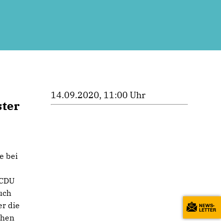
14.09.2020, 11:00 Uhr
ster
e bei
 CDU
uch
er die
chen