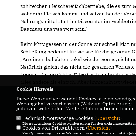
zahlreichen Fleischereifachbetriebe, die es zum G
woher ihr Fleisch kommt und setzen bei der Vera
Nahrungsmittel statt im Discounter im Fachbetrieb
Das muss uns was wert sein.“
Beim Mittagessen in der Sonne wir schnell klar, 
Schließung bedeutet für sie wie für die gesamte 
An einem beliebten Lokal wie der Sonne, sieht ma
Natürlich gleicht das nicht die gesamten Verluste 
können. Darum geht es!“ Die Gäste unter den auf
alles andere als einfach. Aber immerhin ist wiede
Cookie Hinweis
Diese Webseite verwendet Cookies, die notwendig si
Hier finden Sie Informationen über Nicole
Webangebot zu verbessern (Website-Optmierung). Fü
Razavi MdL
jederzeit widerrufen. Weitere Informationen finden
Technisch notwendige Cookies (
Übersicht
)
IMPRESSUM
DATENSCHUTZ
Die notwendigen Cookies werden allein für den ordnungsgemäßen 
KONTAKT
Cookies von Drittanbietern (
Übersicht
)
Zur Optimierung unserer Webseite binden wir Dienste und Angebot