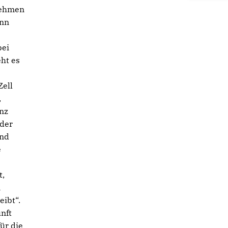
nehmen
inn
bei
ht es
e
Zell
,
anz
 der
und
e
t,
n
eibt“.
nft
ür die