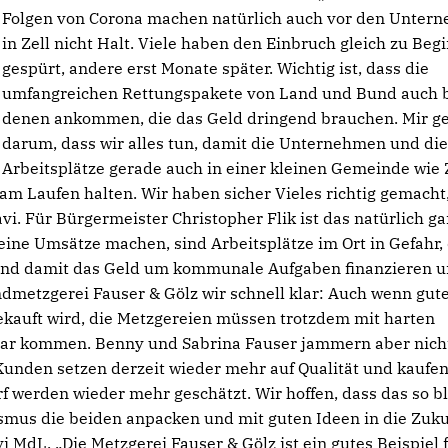
Folgen von Corona machen natürlich auch vor den Unter
in Zell nicht Halt. Viele haben den Einbruch gleich zu Beg
gespürt, andere erst Monate später. Wichtig ist, dass die
umfangreichen Rettungspakete von Land und Bund auch 
denen ankommen, die das Geld dringend brauchen. Mir ge
darum, dass wir alles tun, damit die Unternehmen und di
Arbeitsplätze gerade auch in einer kleinen Gemeinde wie 
am Laufen halten. Wir haben sicher Vieles richtig gemacht
vi. Für Bürgermeister Christopher Flik ist das natürlich g
eine Umsätze machen, sind Arbeitsplätze im Ort in Gefahr,
nd damit das Geld um kommunale Aufgaben finanzieren 
dmetzgerei Fauser & Gölz wir schnell klar: Auch wenn gut
gekauft wird, die Metzgereien müssen trotzdem mit harten
klar kommen. Benny und Sabrina Fauser jammern aber nich
Kunden setzen derzeit wieder mehr auf Qualität und kaufe
 werden wieder mehr geschätzt. Wir hoffen, dass das so bl
smus die beiden anpacken und mit guten Ideen in die Zuku
i MdL. „Die Metzgerei Fauser & Gölz ist ein gutes Beispiel f