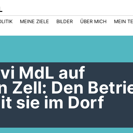
L
LITIK
MEINE ZIELE
BILDER
ÜBER MICH
MEIN T
vi MdL auf
n Zell: Den Betr
it sie im Dorf