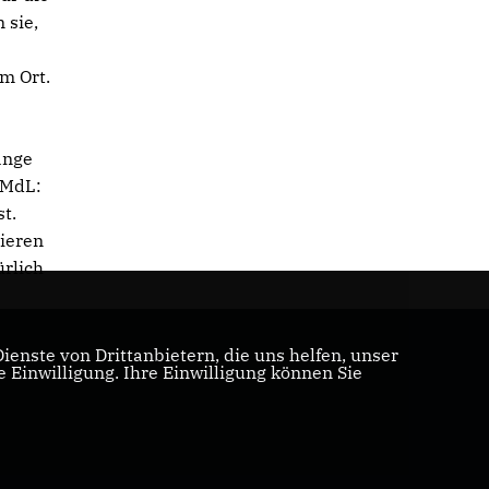
 sie,
m Ort.
ange
 MdL:
t.
tieren
ürlich
enste von Drittanbietern, die uns helfen, unser
Einwilligung. Ihre Einwilligung können Sie