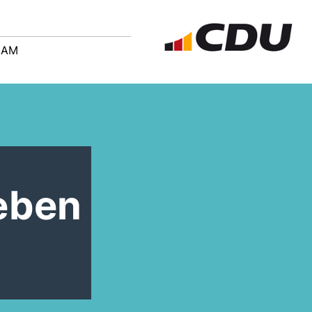
EAM
ieben