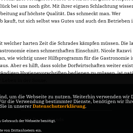
lück bei uns noch gibt. Mit ihrer eignen Schlachtung wissen
rbeitung auf höchste Qualität. Das schmeckt man. Wer
 kauft, tut sich selbst was Gutes und auch den Betrieben i
mit welcher harten Zeit die Schrades kämpfen müssen. Die l
Gastronomie einen schmerzhaften Einschnitt. Nicole Razavi
n, wie wichtig unser Hilfsprogramm für die Gastronomie is
aus. Aber es hilft, dass solche Dorfwirtschaften weiter exis
wändigen Hygienevorschriften bedienen zu müssen, ist nat
r Leben in der Sonne.
nd, um die Webseite zu nutzen. Weiterhin verwenden wir Di
r die Verwendung bestimmter Dienste, benötigen wir Ihre 
CDU Baden-Württemberg
 Sie in unserer
Datenschutzerklärung
.
CDU Deutschlands
Gebrauch der Webseite benötigt.
e von Drittanbietern ein.