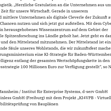
ogistik. „Herzliche Gratulation an die Unternehmen aus un
 Zeit für unsere Wirtschaft. Gerade in unserem
 mittlere Unternehmen als digitale Cleverle der Zukunft a
hancen nutzen und sich jetzt gut aufstellen. Mit dem Cyb
ein herausgehobenes Wissenszentrum auf dem Gebiet der
ale Spitzenforschung ins Ländle geholt hat. Jetzt geht es d
und den Mittelstand mitzunehmen. Der Mittelstand ist ei
de Säule unseres Wohlstands, die wir zukunftsfest mach
erungsministerium eine KI-Strategie für Baden-Württembe
telligenz entlang der gesamten Wertschöpfungskette in den 
trategie 100 Millionen Euro zur Verfügung gestellt“, so N
Mannheim / Institut für Enterprise Systems, d-serv GmbH
nless GmbH (Freiburg) mit dem Projekt „KI4VPB - Virtuel
ibilitätsprüfung von Bauplänen