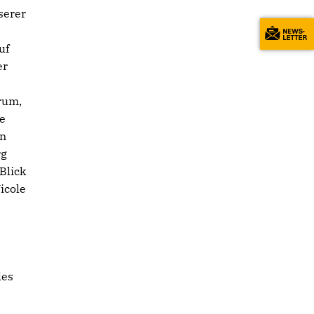
serer
uf
er
arum,
ne
en
rg
Blick
icole
les