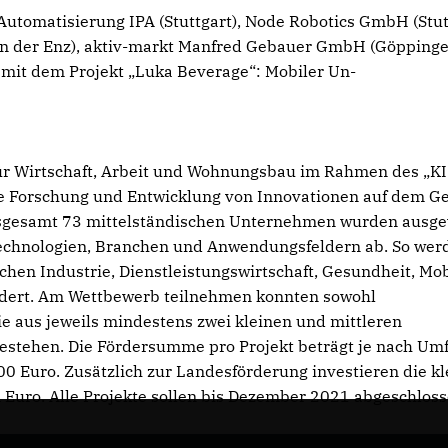
Automatisierung IPA (Stuttgart), Node Robotics GmbH (Stut
an der Enz), aktiv-markt Manfred Gebauer GmbH (Göpping
mit dem Projekt „Luka Beverage“: Mobiler Un-
 für Wirtschaft, Arbeit und Wohnungsbau im Rahmen des „KI
 Forschung und Entwicklung von Innovationen auf dem Ge
 insgesamt 73 mittelständischen Unternehmen wurden ausge
-Technologien, Branchen und Anwendungsfeldern ab. So wer
en Industrie, Dienstleistungswirtschaft, Gesundheit, Mobi
ördert. Am Wettbewerb teilnehmen konnten sowohl
e aus jeweils mindestens zwei kleinen und mittleren
stehen. Die Fördersumme pro Projekt beträgt je nach Um
 Euro. Zusätzlich zur Landesförderung investieren die kl
 Euro. Alle Projekte sollen bis Dezember 2021 abgeschlos