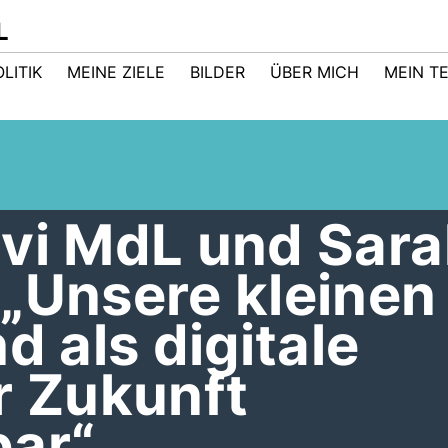
L
LITIK
MEINE ZIELE
BILDER
ÜBER MICH
MEIN T
avi MdL und Sar
„Unsere kleinen
d als digitale
r Zukunft
bar“