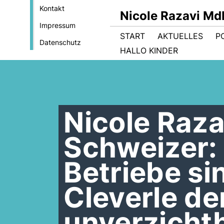
Kontakt
Nicole Razavi Md
Impressum
START
AKTUELLES
PO
Datenschutz
HALLO KINDER
Nicole Raz
Schweizer: 
Betriebe sin
Cleverle de
unverzicht