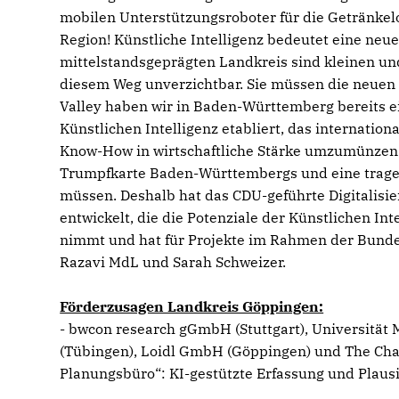
mobilen Unterstützungsroboter für die Getränkel
Region! Künstliche Intelligenz bedeutet eine neue
mittelstandsgeprägten Landkreis sind kleinen und
diesem Weg unverzichtbar. Sie müssen die neuen C
Valley haben wir in Baden-Württemberg bereits 
Künstlichen Intelligenz etabliert, das internation
Know-How in wirtschaftliche Stärke umzumünzen 
Trumpfkarte Baden-Württembergs und eine tragen
müssen. Deshalb hat das CDU-geführte Digitalisi
entwickelt, die die Potenziale der Künstlichen In
nimmt und hat für Projekte im Rahmen der Bundess
Razavi MdL und Sarah Schweizer.
Förderzusagen Landkreis Göppingen:
- bwcon research gGmbH (Stuttgart), Universität 
(Tübingen), Loidl GmbH (Göppingen) und The Chai
Planungsbüro“: KI-gestützte Erfassung und Plaus