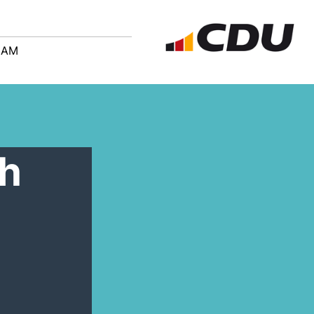
EAM
ah