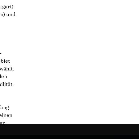
tgart),
en) und
-
biet
wählt.
den
lität,
fang
einen
sen