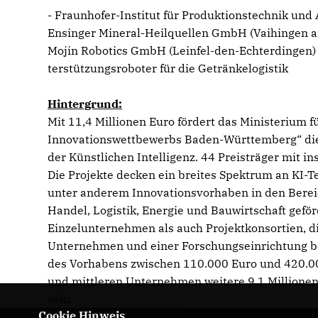
- Fraunhofer-Institut für Produktionstechnik und 
Ensinger Mineral-Heilquellen GmbH (Vaihingen 
Mojin Robotics GmbH (Leinfel-den-Echterdingen) 
terstützungsroboter für die Getränkelogistik
Hintergrund:
Mit 11,4 Millionen Euro fördert das Ministerium
Innovationswettbewerbs Baden-Württemberg“ die
der Künstlichen Intelligenz. 44 Preisträger mit
Die Projekte decken ein breites Spektrum an KI
unter anderem Innovationsvorhaben in den Bereich
Handel, Logistik, Energie und Bauwirtschaft gef
Einzelunternehmen als auch Projektkonsortien, di
Unternehmen und einer Forschungseinrichtung be
des Vorhabens zwischen 110.000 Euro und 420.000
und mittleren Unternehmen weitere 9,1 Millionen
sein.
Cookie Hinweis