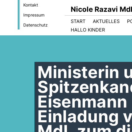
Kontakt
Nicole Razavi Md
Impressum
START
AKTUELLES
PO
Datenschutz
HALLO KINDER
Ministerin
Spitzenkan
Eisenmann
Einladung v
MdL zum dig