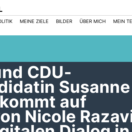
L
LITIK
MEINE ZIELE
BILDER
ÜBER MICH
MEIN T
 und CDU-
didatin Susanne
 kommt auf
on Nicole Razav
italen Dialog in