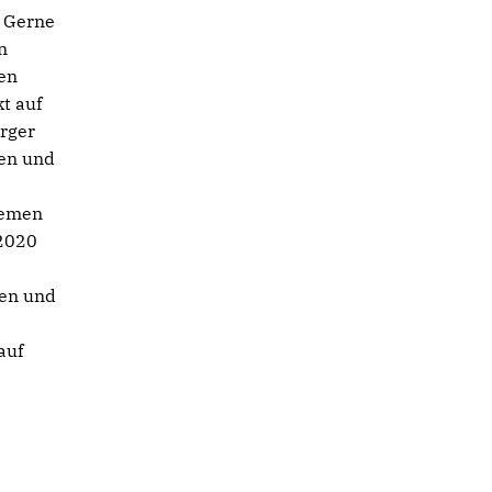
. Gerne
n
en
t auf
rger
len und
hemen
 2020
nen und
auf