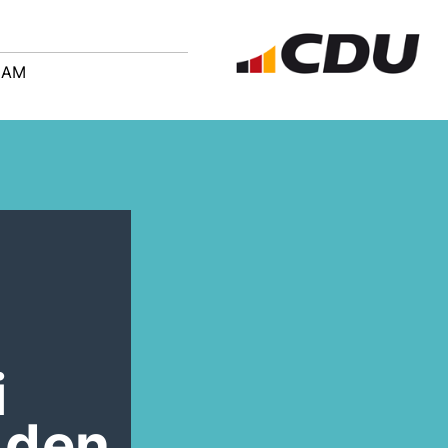
EAM
i
 den