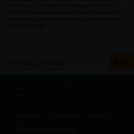
Patientinnen und Patienten aus Geislingen und dem
Oberen Filstal zuverlässig und gut versorgt werden und
dafür werde ich mich weiter einsetzen“, so Nicole Razavi
MdL abschließend.
17.11.2022, 17:26 Uhr
Hier finden Sie Informationen über Nicole Razavi
MdL
IMPRESSUM
DATENSCHUTZ
KONTAKT
CDU Baden-Württemberg