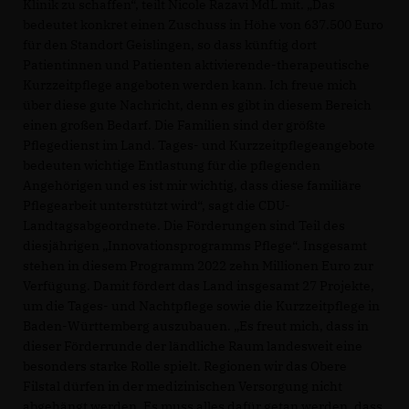
Klinik zu schaffen“, teilt Nicole Razavi MdL mit. „Das
bedeutet konkret einen Zuschuss in Höhe von 637.500 Euro
für den Standort Geislingen, so dass künftig dort
Patientinnen und Patienten aktivierende-therapeutische
Kurzzeitpflege angeboten werden kann. Ich freue mich
über diese gute Nachricht, denn es gibt in diesem Bereich
einen großen Bedarf. Die Familien sind der größte
Pflegedienst im Land. Tages- und Kurzzeitpflegeangebote
bedeuten wichtige Entlastung für die pflegenden
Angehörigen und es ist mir wichtig, dass diese familiäre
Pflegearbeit unterstützt wird“, sagt die CDU-
Landtagsabgeordnete. Die Förderungen sind Teil des
diesjährigen „Innovationsprogramms Pflege“. Insgesamt
stehen in diesem Programm 2022 zehn Millionen Euro zur
Verfügung. Damit fördert das Land insgesamt 27 Projekte,
um die Tages- und Nachtpflege sowie die Kurzzeitpflege in
Baden-Württemberg auszubauen. „Es freut mich, dass in
dieser Förderrunde der ländliche Raum landesweit eine
besonders starke Rolle spielt. Regionen wir das Obere
Filstal dürfen in der medizinischen Versorgung nicht
abgehängt werden. Es muss alles dafür getan werden, dass