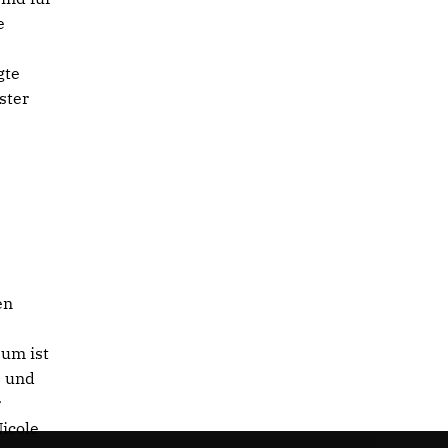
e
gte
ster
en
aum ist
s und
r
icole