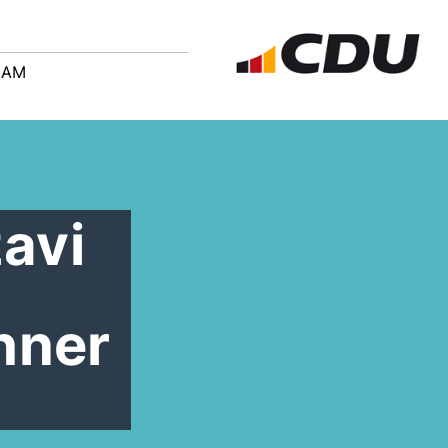
EAM
avi
hner