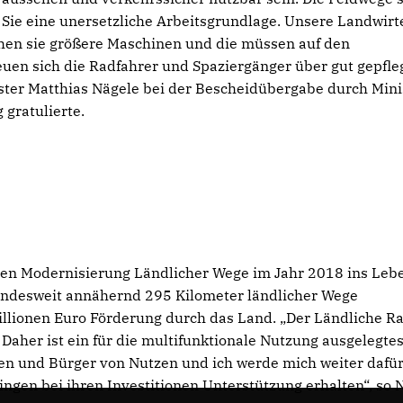
Sie eine unersetzliche Arbeitsgrundlage. Unsere Landwirt
en sie größere Maschinen und die müssen auf den
en sich die Radfahrer und Spaziergänger über gut gepfle
ister Matthias Nägele bei der Bescheidübergabe durch Mini
 gratulierte.
en Modernisierung Ländlicher Wege im Jahr 2018 ins Leb
landesweit annähernd 295 Kilometer ländlicher Wege
illionen Euro Förderung durch das Land. „Der Ländliche R
 Daher ist ein für die multifunktionale Nutzung ausgelegte
en und Bürger von Nutzen und ich werde mich weiter dafü
gen bei ihren Investitionen Unterstützung erhalten“, so N