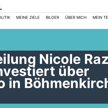
L
LITIK
MEINE ZIELE
BILDER
ÜBER MICH
MEIN T
ilung Nicole Raz
vestiert über
o in Böhmenkirc