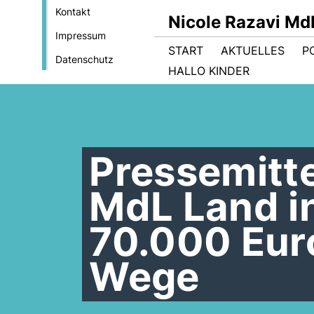
Kontakt
Nicole Razavi Md
Impressum
START
AKTUELLES
PO
Datenschutz
HALLO KINDER
Pressemitte
MdL Land in
70.000 Eur
Wege