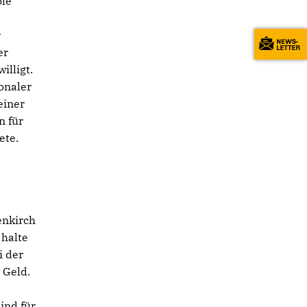
ole
r
er
lligt.
onaler
einer
n für
ete.
enkirch
 halte
i der
 Geld.
ind für