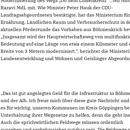
Modernisierung des Wegs „Ob dem Linsenkreuz““, teil Nic
Razavi MdL mit. Wie Minister Peter Hauk der CDU-
Landtagsabgeordneten bestätigte, hat das Ministerium fü
Ernährung, Ländlichen Raum und Verbraucherschutz in d
aktuellen Förderrunde das Vorhaben aus Böhmenkrich bewi
Insgesamt wird der Hauptwirtschaftsweg von multifunkti
Bedeutung auf eine Länge von etwa einem Kilometer und 
Breite von 3 Metern modernisiert.“, berichtet die Ministeri
Landesentwicklung und Wohnen und Geislinger Abgeordn
Das ist gut angelegtes Geld für die Infrastruktur in Böhm
und der Alb. Ich freue mich über diese gute Nachricht und
es für wichtig, unseren Kommunen im Kreis Göppingen be
Unterhaltung ihrer Wegenetze zu helfen, denn die geht ins
Auch die sprichwörtlichen Feldwege müssen ordentlich
aussehen und verkehrssicher nutzbar sein. Die Feldwege s