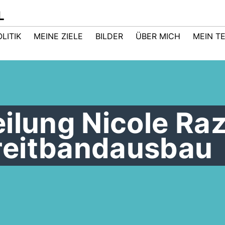
L
LITIK
MEINE ZIELE
BILDER
ÜBER MICH
MEIN T
ilung Nicole Raz
reitbandausbau