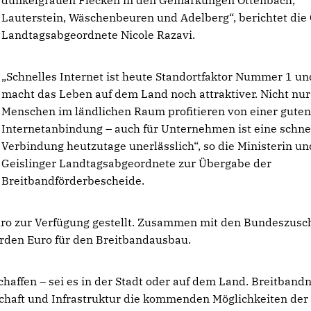
dunkelgrauen Flecken in den Gemarkungen Ottenbach,
Lauterstein, Wäschenbeuren und Adelberg“, berichtet die
Landtagsabgeordnete Nicole Razavi.
Schnelles Internet ist heute Standortfaktor Nummer 1 un
macht das Leben auf dem Land noch attraktiver. Nicht nur
Menschen im ländlichen Raum profitieren von einer gute
Internetanbindung – auch für Unternehmen ist eine schne
Verbindung heutzutage unerlässlich“, so die Ministerin un
Geislinger Landtagsabgeordnete zur Übergabe der
Breitbandförderbescheide.
Euro zur Verfügung gestellt. Zusammen mit den Bundeszus
arden Euro für den Breitbandausbau.
affen – sei es in der Stadt oder auf dem Land. Breitband
tschaft und Infrastruktur die kommenden Möglichkeiten der