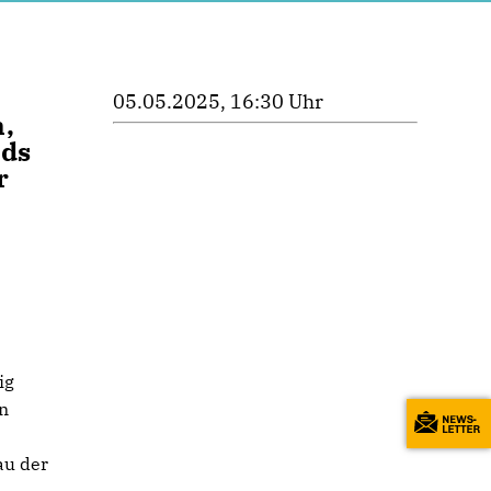
05.05.2025, 16:30 Uhr
,
nds
r
ig
en
au der