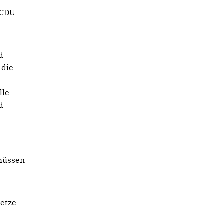
 CDU-
d
 die
n
lle
d
chüssen
netze