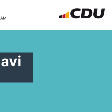
EAM
avi