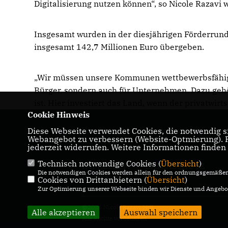
Digitalisierung nutzen können“, so Nicole Razavi w
Insgesamt wurden in der diesjährigen Förderrun
insgesamt 142,7 Millionen Euro übergeben.
Wir müssen unsere Kommunen wettbewerbsfähig un
Bürger, sondern auch für Unternehmen. Dazu gehö
ist. Hier investiert das Land, wenn der privatwirt
Cookie Hinweis
Diese Webseite verwendet Cookies, die notwendig si
Hier finden Sie Informationen über Nicole
Webangebot zu verbessern (Website-Optmierung). Fü
Razavi MdL
jederzeit widerrufen. Weitere Informationen finden
Technisch notwendige Cookies (
Übersicht
)
IMPRESSUM
DATENSCHUTZ
Die notwendigen Cookies werden allein für den ordnungsgemäßen 
KONTAKT
Cookies von Drittanbietern (
Übersicht
)
Zur Optimierung unserer Webseite binden wir Dienste und Angebot
@2026 Nicole Razavi MdL
Alle akzeptieren
Auswahl speichern
Alle Rechte vorbehalten.