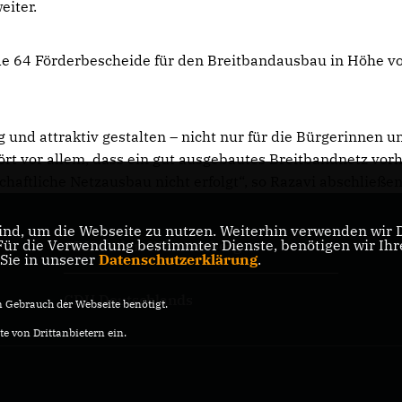
eiter.
de 64 Förderbescheide für den Breitbandausbau in Höhe v
d attraktiv gestalten – nicht nur für die Bürgerinnen u
rt vor allem, dass ein gut ausgebautes Breitbandnetz vo
schaftliche Netzausbau nicht erfolgt“, so Razavi abschließe
nd, um die Webseite zu nutzen. Weiterhin verwenden wir Di
r die Verwendung bestimmter Dienste, benötigen wir Ihre 
CDU Baden-Württemberg
 Sie in unserer
Datenschutzerklärung
.
CDU Deutschlands
Gebrauch der Webseite benötigt.
e von Drittanbietern ein.