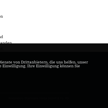
on
nd
rhanden
nd.
enste von Drittanbietern, die uns helfen, unser
Einwilligung. Ihre Einwilligung können Sie
Realisation: Sharkness Media GmbH & Co. KG