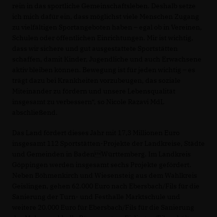
rein in das sportliche Gemeinschaftsleben. Deshalb setze
ich mich dafür ein, dass möglichst viele Menschen Zugang
zu vielfältigen Sportangeboten haben – egal ob in Vereinen,
Schulen oder öffentlichen Einrichtungen. Mir ist wichtig,
dass wir sichere und gut ausgestattete Sportstätten
schaffen, damit Kinder, Jugendliche und auch Erwachsene
aktiv bleiben können. Bewegung ist für jeden wichtig – es
trägt dazu bei Krankheiten vorzubeugen, das soziale
Miteinander zu fördern und unsere Lebensqualität
insgesamt zu verbessern“, so Nicole Razavi MdL
abschließend.
Das Land fördert dieses Jahr mit 17,3 Millionen Euro
insgesamt 112 Sportstätten-Projekte der Landkreise, Städte
und Gemeinden in BadenWürttemberg. Im Landkreis
Göppingen werden insgesamt sechs Projekte gefördert.
Neben Böhmenkirch und Wiesensteig aus dem Wahlkreis
Geislingen, gehen 62.000 Euro nach Ebersbach/Fils für die
Sanierung der Turn- und Festhalle Marktschule und
weitere 20.000 Euro für Ebersbach/Fils für die Sanierung