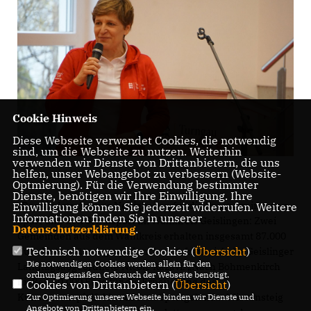
Cookie Hinweis
Diese Webseite verwendet Cookies, die notwendig
sind, um die Webseite zu nutzen. Weiterhin
verwenden wir Dienste von Drittanbietern, die uns
helfen, unser Webangebot zu verbessern (Website-
Optmierung). Für die Verwendung bestimmter
Dienste, benötigen wir Ihre Einwilligung. Ihre
Das sind großartige Neuigkeiten für die Sportvereine, den
Einwilligung können Sie jederzeit widerrufen. Weitere
Informationen finden Sie in unserer
Sport und den Schulsport im Wahlkreis Geislingen: Zwei
Datenschutzerklärung
.
Gemeinden aus dem Wahlkreis erhalten insgesamt 87.000
Technisch notwendige Cookies (
Übersicht
)
Euro Unterstützung aus dem Land“, freut sich die Geislinger
Die notwendigen Cookies werden allein für den
Landtagsabgeordnete Nicole Razavi. „Nach Böhmenkirch
ordnungsgemäßen Gebrauch der Webseite benötigt.
fließen 60.000 Euro für die Erneuerung des
Cookies von Drittanbietern (
Übersicht
)
Kunstrasenspielfelds auf dem Sportgelände. Wiesensteig
Zur Optimierung unserer Webseite binden wir Dienste und
Angebote von Drittanbietern ein.