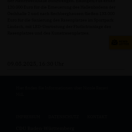
der Mehrzweckhalle Bünzwangen. Eislingen/Fils erhält
120.000 Euro für die Erneuerung des Hallenbodens der
Öschhalle 2 und nach Rechberghausen fließen 133.000
Euro für die Sanierung des Rasenplatzes im Sportpark
Lindach, mit LED-Umrüstung der Flutlichtanlage des
Rasenplatzes und des Kunstrasenplatzes.
09.05.2025, 16:30 Uhr
Hier finden Sie Informationen über Nicole Razavi
MdL
IMPRESSUM
DATENSCHUTZ
KONTAKT
CDU Baden-Württemberg