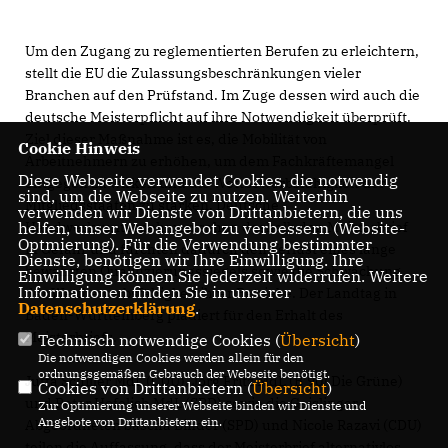
Um den Zugang zu reglementierten Berufen zu erleichtern,
stellt die EU die Zulassungsbeschränkungen vieler
Branchen auf den Prüfstand. Im Zuge dessen wird auch die
deutsche Meisterpflicht auf ihre Notwendigkeit überprüft.
Ziel dieser Maßnahme ist es, die Mobilität von
Cookie Hinweis
Arbeitnehmern zu erhöhen, um dem Fachkräftemangel
Diese Webseite verwendet Cookies, die notwendig
entgegen zu wirken und die Wettbewerbsfähigkeit der
sind, um die Webseite zu nutzen. Weiterhin
Mitgliedsstaaten zu stärken. Deutsche
verwenden wir Dienste von Drittanbietern, die uns
Handwerksunternehmen sehen deshalb den Meisterbrief
helfen, unser Webangebot zu verbessern (Website-
Optmierung). Für die Verwendung bestimmter
in Gefahr und fürchten dadurch den Verlust eines lange
Dienste, benötigen wir Ihre Einwilligung. Ihre
bewährten Qualifizierungssiegels sowie die Schwächung
Einwilligung können Sie jederzeit widerrufen. Weitere
Informationen finden Sie in unserer
der Wettbewerbsfähigkeit ihrer Betriebe. Der Landtag in
Datenschutzerklärung
.
Baden-Württemberg plädiert für den Erhalt des
Meisterbriefs.
Technisch notwendige Cookies (
Übersicht
)
Die notwendigen Cookies werden allein für den
ordnungsgemäßen Gebrauch der Webseite benötigt.
Jutta Schiller MdL (CDU), Jörg Fritz MdL (B’90/ Die Grüne)
Cookies von Drittanbietern (
Übersicht
)
und Peter Hofelich MdL (SPD) sowie die Geislinger
Zur Optimierung unserer Webseite binden wir Dienste und
Angebote von Drittanbietern ein.
Abgeordneten Sascha Binder (SPD) und Nicole Razavi (CDU)
teilen die Auffassung, dass der Meisterbrief alternativlos