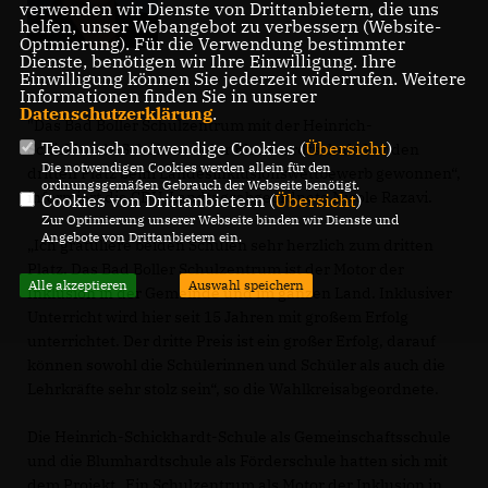
verwenden wir Dienste von Drittanbietern, die uns
helfen, unser Webangebot zu verbessern (Website-
Optmierung). Für die Verwendung bestimmter
Dienste, benötigen wir Ihre Einwilligung. Ihre
Einwilligung können Sie jederzeit widerrufen. Weitere
Informationen finden Sie in unserer
Datenschutzerklärung
.
"Das Bad Boller Schulzentrum mit der Heinrich-
Technisch notwendige Cookies (
Übersicht
)
Schickhardt-Schule und der Blumhardtschule hat den
Die notwendigen Cookies werden allein für den
dritten Platz beim Landesinklusionswettbewerb gewonnen“,
ordnungsgemäßen Gebrauch der Webseite benötigt.
informiert die CDU-Landtagsabgeordnete Nicole Razavi.
Cookies von Drittanbietern (
Übersicht
)
Zur Optimierung unserer Webseite binden wir Dienste und
Angebote von Drittanbietern ein.
Ich gratuliere beiden Schulen sehr herzlich zum dritten
Platz. Das Bad Boller Schulzentrum ist der Motor der
Alle akzeptieren
Auswahl speichern
Inklusion in der Gemeinde und im ganzen Land. Inklusiver
Unterricht wird hier seit 15 Jahren mit großem Erfolg
unterrichtet. Der dritte Preis ist ein großer Erfolg, darauf
können sowohl die Schülerinnen und Schüler als auch die
Lehrkräfte sehr stolz sein“, so die Wahlkreisabgeordnete.
Die Heinrich-Schickhardt-Schule als Gemeinschaftsschule
und die Blumhardtschule als Förderschule hatten sich mit
dem Projekt „Ein Schulzentrum als Motor der Inklusion in