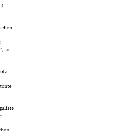
).
ischen
k
", so
otz
tonte
gsliste
-
schen