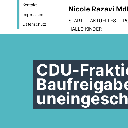
Kontakt
Nicole Razavi Md
Impressum
START
AKTUELLES
PO
Datenschutz
HALLO KINDER
CDU-Frakti
Baufreigab
uneingesch