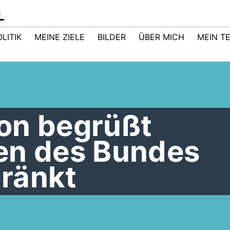
L
LITIK
MEINE ZIELE
BILDER
ÜBER MICH
MEIN T
on begrüßt
en des Bundes
ränkt