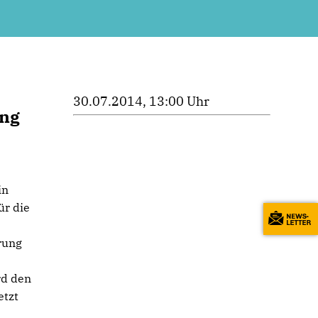
30.07.2014, 13:00 Uhr
eng
in
ür die
rung
rd den
etzt