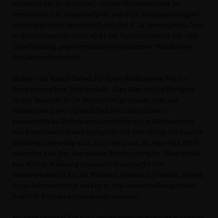
während der Bauarbeiten, um ein Verkehrschaos zu
vermeiden. Ein Bauablaufplan aus dem die gegenseitigen
Abhängigkeiten zwischen B 466 und B 10 hervorgehen, liegt
in Berlin ebenfalls noch nicht vor. Genauso wenig wie eine
Einschätzung gegebenenfalls entstehender Mehrkosten
der Baumaßnahmen.
Färber und Razavi haben für diese Schlamperei bei der
Bauplanung kein Verständnis: „Das alles war in Stuttgart
längst bekannt. Es ist immer klar gewesen, dass zur
Vorbereitung der eigentlichen Baumaßnahmen
aussagefähige Unterlagen hinsichtlich des Abtransports
von Bodenaushub und bezüglich der Erstellung der beiden
Brücken notwendig sind. Entscheidend ist, dass das BMVI
zunächst den Bau der beiden Brücken freigibt. Dies wurde
aus Stuttgart bislang aber nicht beantragt.“ Wie
Staatssekretärin Bär an Winfried Hermann schreibt, hätten
diese Informationen bereits in den Ausschreibungen der
B466 OU Süßen enthalten sein müssen.
Staatssekretärin Bär hat Landesverkehrsminister Hermann