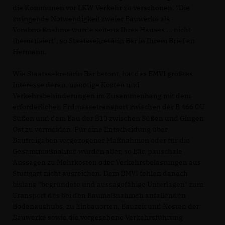
die Kommunen vor LKW Verkehr zu verschonen. "Die
zwingende Notwendigkeit zweier Bauwerke als
Vorabmaßnahme wurde seitens Ihres Hauses ... nicht
thematisiert", so Staatssekretärin Bär in Ihrem Brief an
Hermann.
Wie Staatssekretärin Bär betont, hat das BMVI größtes
Interesse daran, unnötige Kosten und
Verkehrsbehinderungen im Zusammenhang mit dem
erforderlichen Erdmassetransport zwischen der B 466 OU
Süßen und dem Bau der B10 zwischen Süßen und Gingen
Ost zu vermeiden. Für eine Entscheidung über
Baufreigaben vorgezogener Maßnahmen oder für die
Gesamtmaßnahme würden aber, so Bär, pauschale
Aussagen zu Mehrkosten oder Verkehrsbelastungen aus
Stuttgart nicht ausreichen. Dem BMVI fehlen danach
bislang "begründete und aussagefähige Unterlagen" zum
Transport des bei den Baumaßnahmen anfallenden
Bodenaushubs, zu Einbauorten, Bauzeit und Kosten der
Bauwerke sowie die vorgesehene Verkehrsführung