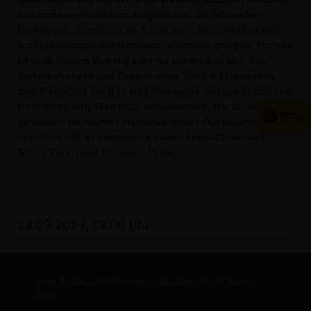
nun unmissverständlich aufgefordert, die fehlenden
Unterlagen „kurzfristig nachzuholen“. „Dazu werden auch
wir Verkehrsminister Hermann vehement drängen. Für uns
ist nach diesem Vorgang aber vor allem eines klar: Alle
Versprechungen und Bekenntnisse Winfried Hermanns
zum Weiterbau der B 10 sind Makulatur, solange er und sein
Haus ihren Aufgaben nicht nachkommen. Wir fühlen uns
getäuscht, da Minister Hermann immer den Eindruck
erwecken will, er unterstütze dieses Projekt“, betonen
Nicole Razavi und Hermann Färber.
28.09.2014, 12:00 Uhr
Hier finden Sie Informationen über Nicole Razavi
MdL