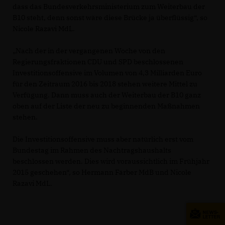
dass das Bundesverkehrsministerium zum Weiterbau der
B10 steht, denn sonst wäre diese Brücke ja überflüssig“, so
Nicole Razavi MdL.
Nach der in der vergangenen Woche von den
Regierungsfraktionen CDU und SPD beschlossenen
Investitionsoffensive im Volumen von 4,3 Milliarden Euro
für den Zeitraum 2016 bis 2018 stehen weitere Mittel zu
Verfügung. Dann muss auch der Weiterbau der B10 ganz
oben auf der Liste der neu zu beginnenden Maßnahmen
stehen.
Die Investitionsoffensive muss aber natürlich erst vom
Bundestag im Rahmen des Nachtragshaushalts
beschlossen werden. Dies wird voraussichtlich im Frühjahr
2015 geschehen“, so Hermann Färber MdB und Nicole
Razavi MdL.