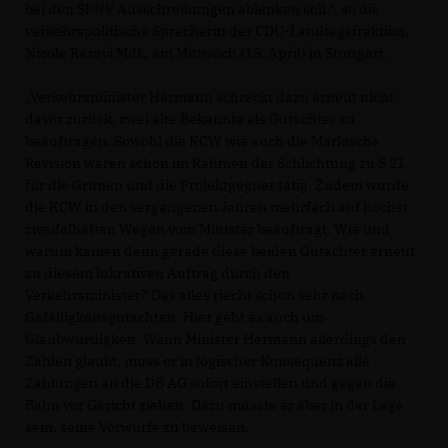
bei den SPNV Ausschreibungen ablenken soll “, so die
verkehrspolitische Sprecherin der CDU-Landtagsfraktion,
Nicole Razavi MdL, am Mittwoch (15. April) in Stuttgart.
Verkehrsminister Hermann schreckt dazu erneut nicht
davor zurück, zwei alte Bekannte als Gutachter zu
beauftragen. Sowohl die KCW wie auch die Märkische
Revision waren schon im Rahmen der Schlichtung zu S 21
für die Grünen und die Projektgegner tätig. Zudem wurde
die KCW in den vergangenen Jahren mehrfach auf höchst
zweifelhaften Wegen vom Minister beauftragt. Wie und
warum kamen denn gerade diese beiden Gutachter erneut
zu diesem lukrativen Auftrag durch den
Verkehrsminister? Das alles riecht schon sehr nach
Gefälligkeitsgutachten. Hier geht es auch um
Glaubwürdigkeit. Wenn Minister Hermann allerdings den
Zahlen glaubt, muss er in logischer Konsequenz alle
Zahlungen an die DB AG sofort einstellen und gegen die
Bahn vor Gericht ziehen. Dazu müsste er aber in der Lage
sein, seine Vorwürfe zu beweisen.