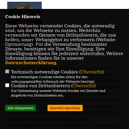
Cookie Hinweis
Diese Webseite verwendet Cookies, die notwendig
sind, um die Webseite zu nutzen. Weiterhin
verwenden wir Dienste von Drittanbietern, die uns
helfen, unser Webangebot zu verbessern (Website-
Optmierung). Für die Verwendung bestimmter
Dienste, benötigen wir Ihre Einwilligung. Ihre
Einwilligung können Sie jederzeit widerrufen. Weitere
Informationen finden Sie in unserer
Datenschutzerklärung
.
Wir halten die Ergebnisse der beiden Gutachter für nicht
Technisch notwendige Cookies (
Übersicht
)
belastbar. Weder die KCW noch die Märkische Revision
Die notwendigen Cookies werden allein für den
hatten Einblick in die Zahlen der Deutschen Bahn AG. Sie
ordnungsgemäßen Gebrauch der Webseite benötigt.
Cookies von Drittanbietern (
Übersicht
)
konnten die tatsächlichen Zahlen deshalb auch nicht in die
Zur Optimierung unserer Webseite binden wir Dienste und
Berechnungen einbeziehen und berufen sich daher auf
Angebote von Drittanbietern ein.
reine Annahmen. Den Vorwurf, das Land habe über 1 Mrd.
zu viel an die DB AG bezahlt, zweifeln wir deshalb stark an.
Alle akzeptieren
Auswahl speichern
Minister Hermann streut wilde Zahlen, die er nicht belegen
kann. Aus unserer Sicht ist das ein reines
Ablenkungsmanöver, das von den eigenen Versäumnissen