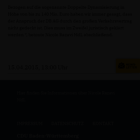
Bezogen auf die sogenannte Doppelte Dynamisierung in
Höhe von bis zu 140 Mio. Euro haben wir immer gesagt, dass
der Anspruch der DB AG durch den großen Verkehrsvertrag
nicht gedeckt ist. Dies muss im Zweifel juristisch geklärt
werden “, betonte Nicole Razavi MdL abschließend.
15.04.2015, 13:00 Uhr
Hier finden Sie Informationen über Nicole Razavi
MdL
IMPRESSUM
DATENSCHUTZ
KONTAKT
CDU Baden-Württemberg