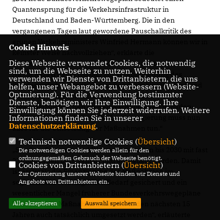
Quantensprung für die Verkehrsinfrastruktur in
Deutschland und Baden-Württemberg. Die in den
vergangenen Tagen laut gewordene Pauschalkritik des
grünen Verkehrsministers Winfried Hermann können wir in
Cookie Hinweis
keinster Weise nachvollziehen“, erklärte die
Diese Webseite verwendet Cookies, die notwendig
stellvertretende Vorsitzende der CDU-Landtagsfraktion
sind, um die Webseite zu nutzen. Weiterhin
Nicole Razavi heute (05.08.) zur Verabschiedung des
verwenden wir Dienste von Drittanbietern, die uns
Bundesverkehrswegeplans im Bundeskabinett. „Der Bund
helfen, unser Webangebot zu verbessern (Website-
Optmierung). Für die Verwendung bestimmter
schafft durch den Investitionshochlauf die
Dienste, benötigen wir Ihre Einwilligung. Ihre
Voraussetzungen, den großen Nachholbedarf in Baden-
Einwilligung können Sie jederzeit widerrufen. Weitere
Württemberg abzubauen. Die Landesregierung muss nun
Informationen finden Sie in unserer
Datenschutzerklärung
.
alles für die Umsetzung der Maßnahmen tun.“
Technisch notwendige Cookies (
Übersicht
)
Straßen, Schienen und Wasserwege sollen bis 2030 mit fast
Die notwendigen Cookies werden allein für den
ordnungsgemäßen Gebrauch der Webseite benötigt.
270 Milliarden Euro saniert und ausgebaut werden. Damit
Cookies von Drittanbietern (
Übersicht
)
ist erstmals die Finanzierung der Maßnahmen im
Zur Optimierung unserer Webseite binden wir Dienste und
sogenannten vordringlichen Bedarf gesichert und ein
Angebote von Drittanbietern ein.
wesentlicher Mangel früherer Bundesverkehrswegepläne
behoben. Alle Maßnahmen können in den nächsten 15
Alle akzeptieren
Auswahl speichern
Jahren auch tatsächlich umgesetzt werden“, erläuterte