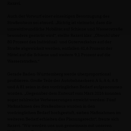
Razavi.
Auch der Vorwurf einer einseitigen Bevorzugung des
Straßenbaus sei absurd. „Richtig ist vielmehr, dass die
umweltfreundliche Mobilität auf Schiene und Wasserstraße
besonders gestärkt wird“, stellte Razavi klar. „Obwohl über
80 Prozent des Individual- und Güterverkehrs auf der
Straße abgewickelt werden, entfallen 41,6 Prozent der
Mittel auf die Schiene und weitere 9,1 Prozent auf die
Wasserstraßen.“
Gerade Baden-Württemberg werde überproportional
profitieren. Große Teile der Autobahnachsen A 5, A 6, A 8
und A 81 seien in den vordringlichen Bedarf aufgenommen
worden. „Gegenüber dem Entwurf vom März 2016 konnten
sogar zahlreiche Verbesserungen erreicht werden: Fünf
Maßnahmen des Straßenbaus wurden in den
vordringlichen Bedarf hochgestuft, sieben Maßnahmen im
weiteren Bedarf erhielten das Planungsrecht“, freute sich
Razavi. “Wir werden uns nun gemeinsam mit unseren