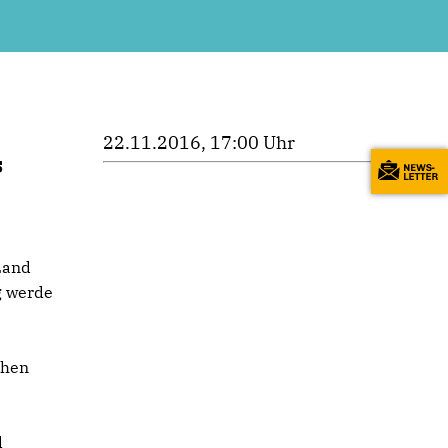
22.11.2016, 17:00 Uhr
s
Land
g werde
chen
d