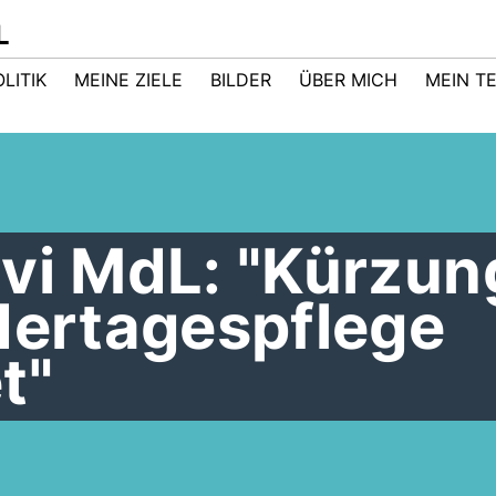
L
LITIK
MEINE ZIELE
BILDER
ÜBER MICH
MEIN T
avi MdL: "Kürzu
dertagespflege
t"