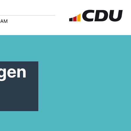
EAM
ngen