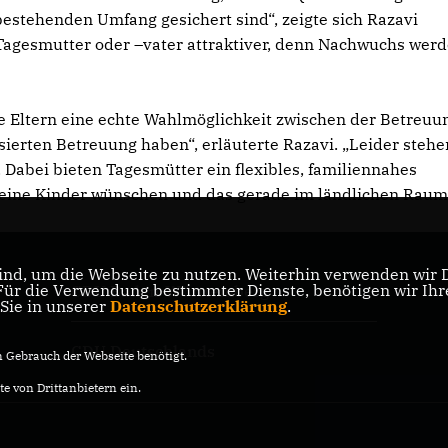
bestehenden Umfang gesichert sind“, zeigte sich Razavi
s Tagesmutter oder –vater attraktiver, denn Nachwuchs wer
e Eltern eine echte Wahlmöglichkeit zwischen der Betreuu
erten Betreuung haben“, erläuterte Razavi. „Leider stehen
 Dabei bieten Tagesmütter ein flexibles, familiennahes
kleine Kinder wünschen und das gerade im ländlichen Rau
nd, um die Webseite zu nutzen. Weiterhin verwenden wir Di
r die Verwendung bestimmter Dienste, benötigen wir Ihre 
CDU Baden-Württemberg
 Sie in unserer
Datenschutzerklärung
.
CDU Deutschlands
Gebrauch der Webseite benötigt.
e von Drittanbietern ein.