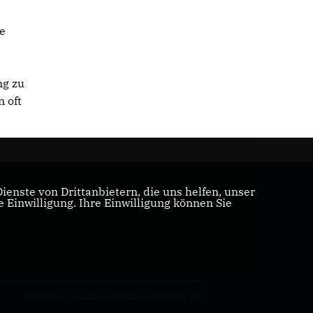
de
ng zu
 oft
m
enste von Drittanbietern, die uns helfen, unser
Einwilligung. Ihre Einwilligung können Sie
Realisation: Sharkness Media GmbH & Co. KG