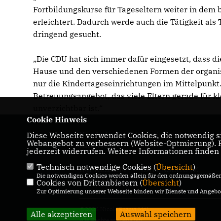
Fortbildungskurse für Tageseltern weiter in dem 
erleichtert. Dadurch werde auch die Tätigkeit al
dringend gesucht.
Die CDU hat sich immer dafür eingesetzt, dass di
Hause und den verschiedenen Formen der organisi
nur die Kindertageseinrichtungen im Mittelpunkt.
Betreuungsangebot, das viele Eltern gerade für 
unverzichtbar ist.“
Cookie Hinweis
Diese Webseite verwendet Cookies, die notwendig si
Hier finden Sie Informationen über Nicole
Webangebot zu verbessern (Website-Optmierung). Fü
Razavi MdL
jederzeit widerrufen. Weitere Informationen finden
Technisch notwendige Cookies (
Übersicht
)
IMPRESSUM
DATENSCHUTZ
Die notwendigen Cookies werden allein für den ordnungsgemäßen 
KONTAKT
Cookies von Drittanbietern (
Übersicht
)
Zur Optimierung unserer Webseite binden wir Dienste und Angebot
@2026 Nicole Razavi MdL
Alle akzeptieren
Auswahl speichern
Alle Rechte vorbehalten.