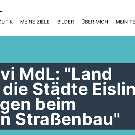
L
LITIK
MEINE ZIELE
BILDER
ÜBER MICH
MEIN T
vi MdL: "Land
 die Städte Eisli
gen beim
n Straßenbau"