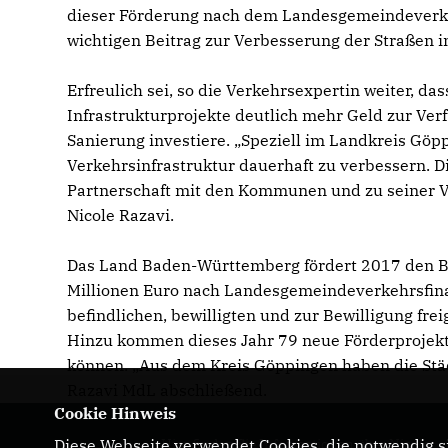
dieser Förderung nach dem Landesgemeindeverkeh
wichtigen Beitrag zur Verbesserung der Straßen i
Erfreulich sei, so die Verkehrsexpertin weiter, d
Infrastrukturprojekte deutlich mehr Geld zur Verf
Sanierung investiere. „Speziell im Landkreis Göp
Verkehrsinfrastruktur dauerhaft zu verbessern. D
Partnerschaft mit den Kommunen und zu seiner Ve
Nicole Razavi.
Das Land Baden-Württemberg fördert 2017 den B
Millionen Euro nach Landesgemeindeverkehrsfina
befindlichen, bewilligten und zur Bewilligung f
Hinzu kommen dieses Jahr 79 neue Förderprojekt
können. „Aus dem Kreis Göppingen haben die Städ
Razavi MdL abschließend.
Cookie Hinweis
Diese Webseite verwendet Cookies, die notwendig si
Hier finden Sie Informationen über Nicole