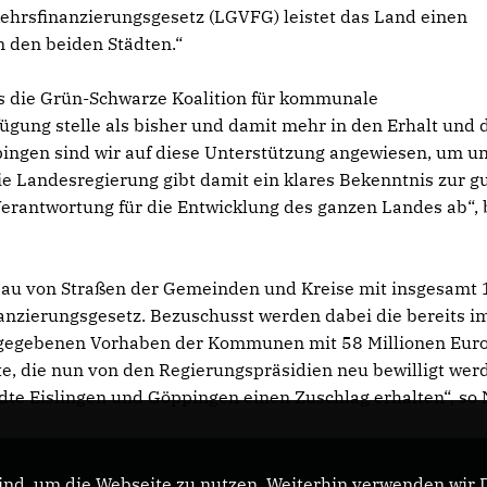
rsfinanzierungsgesetz (LGVFG) leistet das Land einen
n den beiden Städten.“
ass die Grün-Schwarze Koalition für kommunale
ügung stelle als bisher und damit mehr in den Erhalt und 
pingen sind wir auf diese Unterstützung angewiesen, um u
ie Landesregierung gibt damit ein klares Bekenntnis zur g
rantwortung für die Entwicklung des ganzen Landes ab“, 
au von Straßen der Gemeinden und Kreise mit insgesamt
nzierungsgesetz. Bezuschusst werden dabei die bereits i
reigegebenen Vorhaben der Kommunen mit 58 Millionen Euro
e, die nun von den Regierungspräsidien neu bewilligt wer
te Eislingen und Göppingen einen Zuschlag erhalten“, so 
nd, um die Webseite zu nutzen. Weiterhin verwenden wir Di