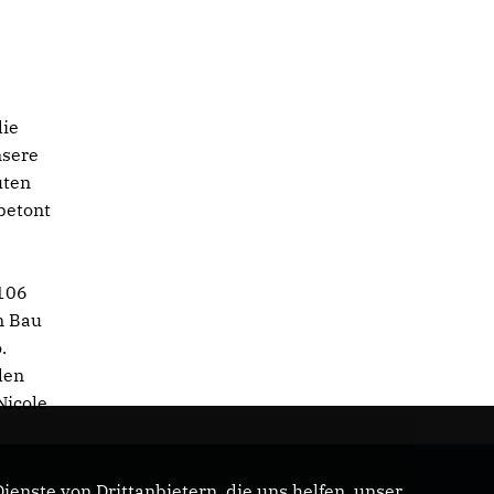
die
nsere
uten
betont
 106
m Bau
.
den
Nicole
enste von Drittanbietern, die uns helfen, unser