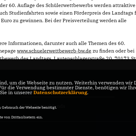
 der 60. Auflage des Schülerwettbewerbs werden attraktiv
auch Studienfahrten sowie einen Förderpreis des Landtags 
Euro zu gewinnen. Bei der Preisverteilung werden alle
ere Informationen, darunter auch alle Themen des 60.
omepage
www.schuelerwettbewerb-bw.de
zu finden oder bei
ttbewerb des Landtags, Lautenschlagerstraße 20, 70173 St
nd, um die Webseite zu nutzen. Weiterhin verwenden wir Di
r die Verwendung bestimmter Dienste, benötigen wir Ihre 
CDU Baden-Württemberg
 Sie in unserer
Datenschutzerklärung
.
CDU Deutschlands
Gebrauch der Webseite benötigt.
e von Drittanbietern ein.