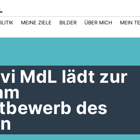
L
LITIK
MEINE ZIELE
BILDER
ÜBER MICH
MEIN T
vi MdL lädt zur
am
tbewerb des
in