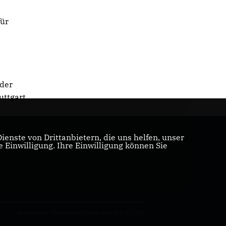
e
für
 der
uttgart
enste von Drittanbietern, die uns helfen, unser
Einwilligung. Ihre Einwilligung können Sie
Realisation: Sharkness Media GmbH & Co. KG