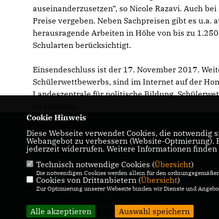
auseinanderzusetzen“, so Nicole Razavi. Auch bei
Preise vergeben. Neben Sachpreisen gibt es u.a. 
herausragende Arbeiten in Höhe von bis zu 1.250 
Schularten berücksichtigt.
Einsendeschluss ist der 17. November 2017. Weit
Schülerwettbewerbs, sind im Internet auf der H
Landeszentrale für politische Bildung, Schülerwe
zu erfahren.
Cookie Hinweis
Diese Webseite verwendet Cookies, die notwendig si
Hier finden Sie Informationen über Nicole
Webangebot zu verbessern (Website-Optmierung). Fü
Razavi MdL
jederzeit widerrufen. Weitere Informationen finden
Technisch notwendige Cookies (
Übersicht
)
IMPRESSUM
DATENSCHUTZ
Die notwendigen Cookies werden allein für den ordnungsgemäßen 
KONTAKT
Cookies von Drittanbietern (
Übersicht
)
Zur Optimierung unserer Webseite binden wir Dienste und Angebot
@2026 Nicole Razavi MdL
Alle akzeptieren
Auswahl speichern
Alle Rechte vorbehalten.