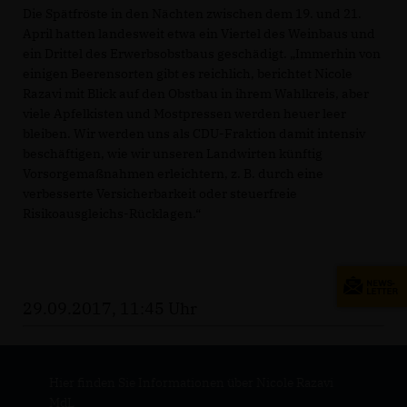
Die Spätfröste in den Nächten zwischen dem 19. und 21.
April hatten landesweit etwa ein Viertel des Weinbaus und
ein Drittel des Erwerbsobstbaus geschädigt. „Immerhin von
einigen Beerensorten gibt es reichlich, berichtet Nicole
Razavi mit Blick auf den Obstbau in ihrem Wahlkreis, aber
viele Apfelkisten und Mostpressen werden heuer leer
bleiben. Wir werden uns als CDU-Fraktion damit intensiv
beschäftigen, wie wir unseren Landwirten künftig
Vorsorgemaßnahmen erleichtern, z. B. durch eine
verbesserte Versicherbarkeit oder steuerfreie
Risikoausgleichs-Rücklagen.“
29.09.2017, 11:45 Uhr
Hier finden Sie Informationen über Nicole Razavi
MdL