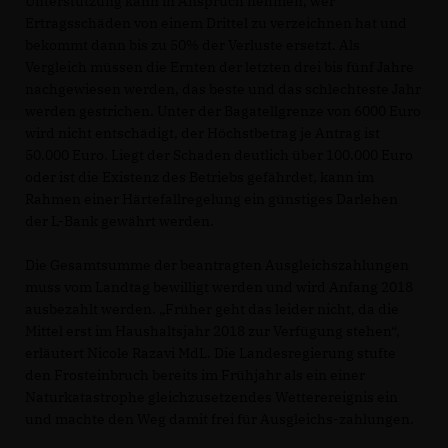
Unterstützung kann in Anspruch nehmen, wer
Ertragsschäden von einem Drittel zu verzeichnen hat und
bekommt dann bis zu 50% der Verluste ersetzt. Als
Vergleich müssen die Ernten der letzten drei bis fünf Jahre
nachgewiesen werden, das beste und das schlechteste Jahr
werden gestrichen. Unter der Bagatellgrenze von 6000 Euro
wird nicht entschädigt, der Höchstbetrag je Antrag ist
50.000 Euro. Liegt der Schaden deutlich über 100.000 Euro
oder ist die Existenz des Betriebs gefährdet, kann im
Rahmen einer Härtefallregelung ein günstiges Darlehen
der L-Bank gewährt werden.
Die Gesamtsumme der beantragten Ausgleichszahlungen
muss vom Landtag bewilligt werden und wird Anfang 2018
ausbezahlt werden. „Früher geht das leider nicht, da die
Mittel erst im Haushaltsjahr 2018 zur Verfügung stehen“,
erläutert Nicole Razavi MdL. Die Landesregierung stufte
den Frosteinbruch bereits im Frühjahr als ein einer
Naturkatastrophe gleichzusetzendes Wetterereignis ein
und machte den Weg damit frei für Ausgleichs-zahlungen.