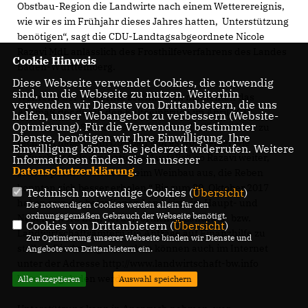
Obstbau-Region die Landwirte nach einem Wetterereignis,
wie wir es im Frühjahr dieses Jahres hatten, Unterstützung
benötigen“, sagt die CDU-Landtagsabgeordnete Nicole
Razavi MdL anlässlich des Frosthilfeverfahrens des Landes
Cookie Hinweis
Baden-Württemberg.
Diese Webseite verwendet Cookies, die notwendig
sind, um die Webseite zu nutzen. Weiterhin
Während der Obsternte zeichne sich momentan das
verwenden wir Dienste von Drittanbietern, die uns
Ausmaß der durch den Kälteeinbruch im April 2017
helfen, unser Webangebot zu verbessern (Website-
Optmierung). Für die Verwendung bestimmter
verursachten Schäden ab, mit denen die Hofbesitzer zu
Dienste, benötigen wir Ihre Einwilligung. Ihre
rechnen haben. „Im Obstbau gibt es wohl leider wie
Einwilligung können Sie jederzeit widerrufen. Weitere
befürchtet teils dramatische Ausfälle“, so Razavi weiter,
Informationen finden Sie in unserer
Datenschutzerklärung
.
etwas positiver sieht es beim Weinbau aus, die Reben
konnten sich besser erholen.“ Bis zum 30. Oktober 2017
Technisch notwendige Cookies (
Übersicht
)
haben nun die betroffenen Landwirte im Haupt- und
Die notwendigen Cookies werden allein für den
ordnungsgemäßen Gebrauch der Webseite benötigt.
Nebenerwerb Zeit, bei den örtlichen Landrats- bzw.
Cookies von Drittanbietern (
Übersicht
)
Landwirtschaftsämtern die Anträge auf Finanzhilfe zu
Zur Optimierung unserer Webseite binden wir Dienste und
stellen. Die Antragsformulare können auch im Internet
Angebote von Drittanbietern ein.
unter der Adresse http://www.landwirtschaft-bw.info
heruntergeladen werden.
Alle akzeptieren
Auswahl speichern