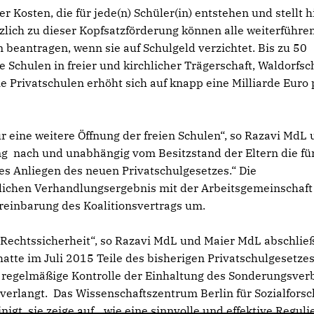
Kosten, die für jede(n) Schüler(in) entstehen und stellt h
tzlich zu dieser Kopfsatzförderung können alle weiterführe
beantragen, wenn sie auf Schulgeld verzichtet. Bis zu 50
ie Schulen in freier und kirchlicher Trägerschaft, Waldorfs
 Privatschulen erhöht sich auf knapp eine Milliarde Euro 
ür eine weitere Öffnung der freien Schulen“, so Razavi MdL
ng nach und unabhängig vom Besitzstand der Eltern die für
es Anliegen des neuen Privatschulgesetzes.“ Die
ichen Verhandlungsergebnis mit der Arbeitsgemeinschaft 
reinbarung des Koalitionsvertrags um.
s Rechtssicherheit“, so Razavi MdL und Maier MdL abschlie
te im Juli 2015 Teile des bisherigen Privatschulgesetzes
 regelmäßige Kontrolle der Einhaltung des Sonderungsver
 verlangt. Das Wissenschaftszentrum Berlin für Sozialfors
gt, sie zeige auf, „wie eine sinnvolle und effektive Regul