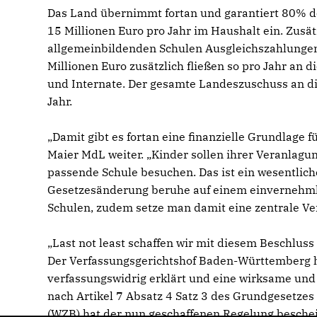
Das Land übernimmt fortan und garantiert 80% der 
15 Millionen Euro pro Jahr im Haushalt ein. Zusä
allgemeinbildenden Schulen Ausgleichszahlungen 
Millionen Euro zusätzlich fließen so pro Jahr an d
und Internate. Der gesamte Landeszuschuss an die
Jahr.
Damit gibt es fortan eine finanzielle Grundlage f
Maier MdL weiter. „Kinder sollen ihrer Veranlagu
passende Schule besuchen. Das ist ein wesentlich
Gesetzesänderung beruhe auf einem einvernehml
Schulen, zudem setze man damit eine zentrale Ve
Last not least schaffen wir mit diesem Beschlus
Der Verfassungsgerichtshof Baden-Württemberg hat
verfassungswidrig erklärt und eine wirksame und
nach Artikel 7 Absatz 4 Satz 3 des Grundgesetzes
(WZB) hat der nun geschaffenen Regelung bescheini