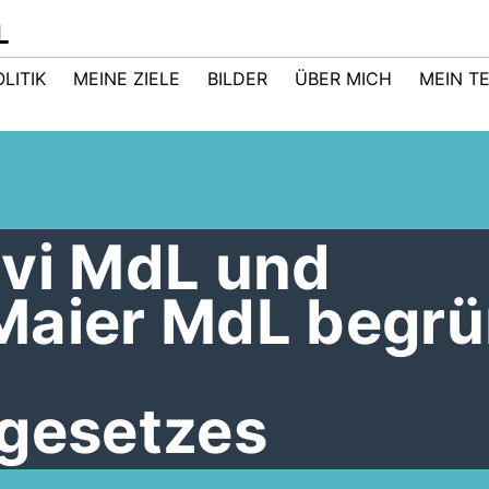
L
LITIK
MEINE ZIELE
BILDER
ÜBER MICH
MEIN T
avi MdL und
Maier MdL begr
lgesetzes