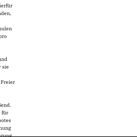
ierfür
nden,
chulen
pro
 und
 sie
Freier
ßend.
 für
botes
chung
ierung