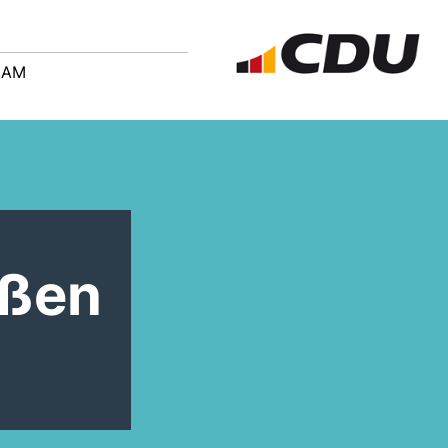
EAM
üßen