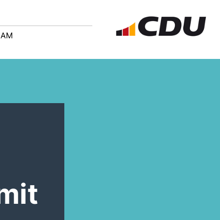
EAM
mit