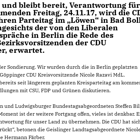
 und bleibt bereit, Verantwortung für
enden Freitag, 24.11.17, wird die 
hren Parteitag im „Löwen“ in Bad Bol
gesichts der von den Liberalen
präche in Berlin die Rede des
ezirksvorsitzenden der CDU
r, erwartet.
der Sondierung. Wir wurden durch die in Berlin geplatzten
e Göppinger CDU Kreisvorsitzende Nicole Razavi MdL.
 bereits seit längerem geplanten Kreisparteitag am komm
ndlungen mit CSU, FDP und Grünen diskutieren.
en und Ludwigsburger Bundestagsabgeordneten Steffen Bil
oment ist der weitere Fortgang offen, vieles ist denkbar. E
erantwortung für unser Land zu übernehmen. Die CDU hat sic
drückt“, betonen die Geislinger Landtagsabgeordnete Nicol
te Hermann Färber.