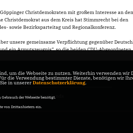
e Göppinger Christdemokraten mit großem Interesse an de
ene Christdemokrat aus dem Kreis hat Stimmrecht bei den
es- sowie Bezirksparteitag und Regionalkonferenz.
 über unsere gemeinsame Verpflichtung gegenüber Deutsc
 und ein Armutszeugnis“, so die beiden CDU-Abgeordneten
nd, um die Webseite zu nutzen. Weiterhin verwenden wir Di
r die Verwendung bestimmter Dienste, benötigen wir Ihre 
CDU Baden-Württemberg
 Sie in unserer
Datenschutzerklärung
.
CDU Deutschlands
Gebrauch der Webseite benötigt.
e von Drittanbietern ein.