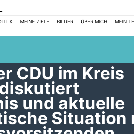
L
LITIK
MEINE ZIELE
BILDER
ÜBER MICH
MEIN T
er CDU im Kreis
diskutiert
is und aktuelle
ische Situation 
svorsitzenden