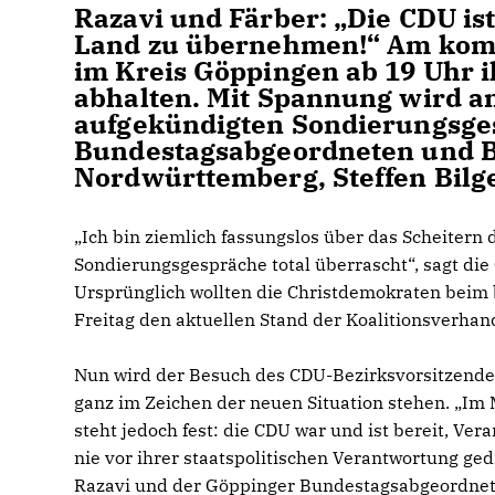
Razavi und Färber: „Die CDU ist
Land zu übernehmen!“ Am komm
im Kreis Göppingen ab 19 Uhr i
abhalten. Mit Spannung wird an
aufgekündigten Sondierungsges
Bundestagsabgeordneten und B
Nordwürttemberg, Steffen Bilge
Ich bin ziemlich fassungslos über das Scheitern 
Sondierungsgespräche total überrascht“, sagt di
Ursprünglich wollten die Christdemokraten beim
Freitag den aktuellen Stand der Koalitionsverha
Nun wird der Besuch des CDU-Bezirksvorsitzend
ganz im Zeichen der neuen Situation stehen. „Im M
steht jedoch fest: die CDU war und ist bereit, V
nie vor ihrer staatspolitischen Verantwortung ge
Razavi und der Göppinger Bundestagsabgeordne