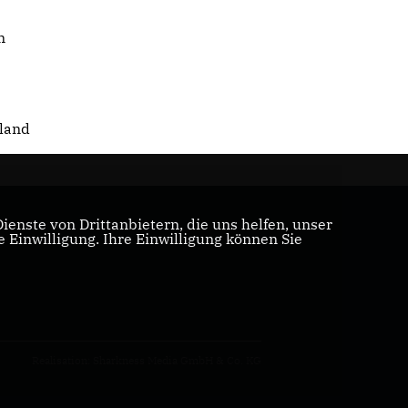
m
hland
enste von Drittanbietern, die uns helfen, unser
Einwilligung. Ihre Einwilligung können Sie
Realisation: Sharkness Media GmbH & Co. KG