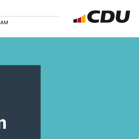
EAM
m