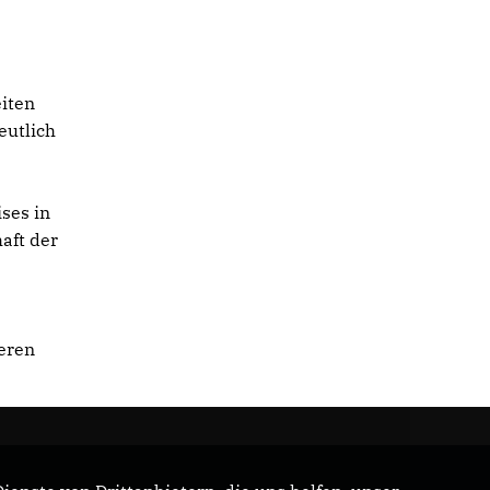
eiten
eutlich
ises in
aft der
teren