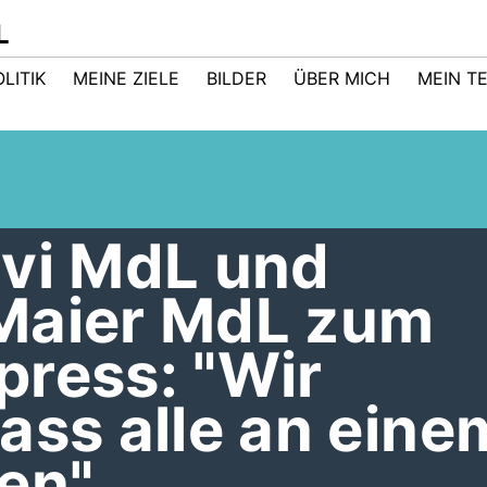
L
LITIK
MEINE ZIELE
BILDER
ÜBER MICH
MEIN T
avi MdL und
Maier MdL zum
press: "Wir
ass alle an eine
en"