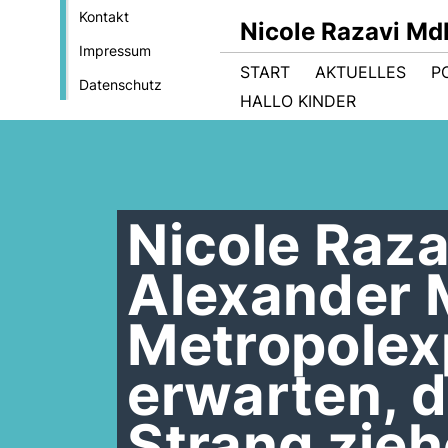
Kontakt
Nicole Razavi Md
Impressum
START
AKTUELLES
PO
Datenschutz
HALLO KINDER
Nicole Raz
Alexander 
Metropolex
erwarten, d
Strang zieh