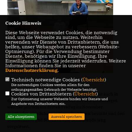
Cookie Hinweis
Diese Webseite verwendet Cookies, die notwendig
sind, um die Webseite zu nutzen. Weiterhin
verwenden wir Dienste von Drittanbietern, die uns
helfen, unser Webangebot zu verbessern (Website-
Optmierung). Für die Verwendung bestimmter
Dienste, benötigen wir Ihre Einwilligung. Ihre
Einwilligung können Sie jederzeit widerrufen. Weitere
Informationen finden Sie in unserer
Datenschutzerklärung
.
Technisch notwendige Cookies (
Übersicht
)
Die notwendigen Cookies werden allein für den
ordnungsgemäßen Gebrauch der Webseite benötigt.
Cookies von Drittanbietern (
Übersicht
)
Die CDU-Landtagsabgeordnete Nicole Razavi hat auch in
Zur Optimierung unserer Webseite binden wir Dienste und
diesem Jahr im Rahmen des bundesweiten Vorlesetages,
Angebote von Drittanbietern ein.
welcher jährlich am dritten Freitag im November
stattfindet, eine Schule in ihrem Wahlkreis besucht und den
Alle akzeptieren
Auswahl speichern
Schülerinnen und Schülern eine Schulstunde lang
vorgelesen.