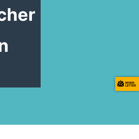
cher
n