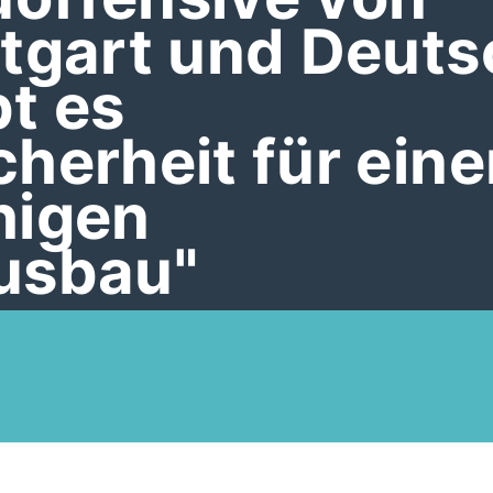
ttgart und Deuts
t es
herheit für eine
higen
usbau"