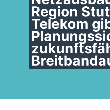
Region Stu
Telekom gib
Planungssic
zukunftsfä
Breitbanda