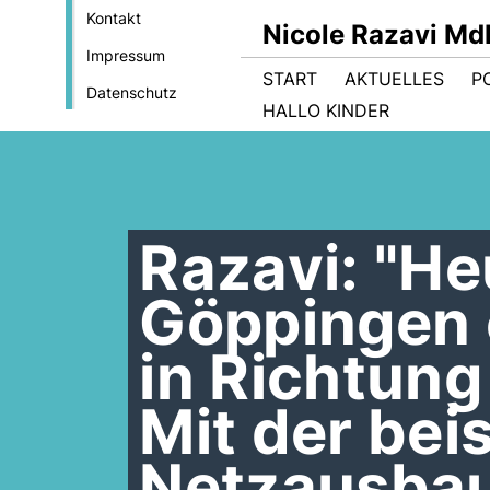
Kontakt
Nicole Razavi Md
Impressum
START
AKTUELLES
PO
Datenschutz
HALLO KINDER
Razavi: "He
Göppingen 
in Richtung 
Mit der bei
Netzausbau