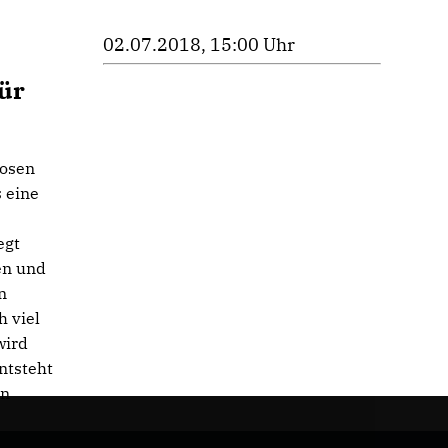
02.07.2018, 15:00 Uhr
ür
losen
 eine
egt
en und
n
h viel
wird
ntsteht
en