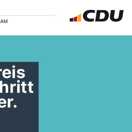
EAM
reis
ritt
er.