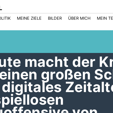
L
LITIK
MEINE ZIELE
BILDER
ÜBER MICH
MEIN T
ute macht der K
einen großen Sch
digitales Zeitalt
spiellosen
offensive von