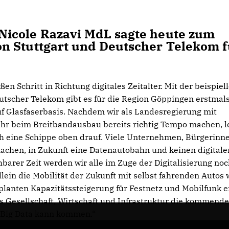
Nicole Razavi MdL sagte heute zum
n Stuttgart und Deutscher Telekom f
 Schritt in Richtung digitales Zeitalter. Mit der beispiel
utscher Telekom gibt es für die Region Göppingen erstmals
auf Glasfaserbasis. Nachdem wir als Landesregierung mit
ahr beim Breitbandausbau bereits richtig Tempo machen, l
ch eine Schippe oben drauf. Viele Unternehmen, Bürgerinn
achen, in Zukunft eine Datenautobahn und keinen digitale
arer Zeit werden wir alle im Zuge der Digitalisierung noc
lein die Mobilität der Zukunft mit selbst fahrenden Autos 
planten Kapazitätssteigerung für Festnetz und Mobilfunk e
s Gesellschaft, Wirtschaft und Infrastruktur die kommend
. Big Data kann kommen.“