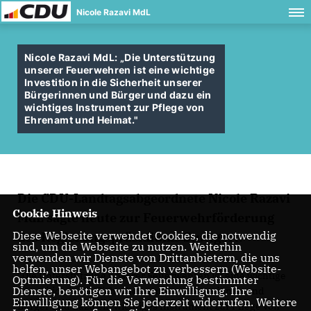
Nicole Razavi MdL
Nicole Razavi MdL: „Die Unterstützung
unserer Feuerwehren ist eine wichtige
Investition in die Sicherheit unserer
Bürgerinnen und Bürger und dazu ein
wichtiges Instrument zur Pflege von
Ehrenamt und Heimat."
Die CDU-Landtagsabgeordnete Nicole Razavi
Cookie Hinweis
MdL sagte heute zur Feuerwehrförderung
Diese Webseite verwendet Cookies, die notwendig
des Regierungspräsidiums Stuttgart:
sind, um die Webseite zu nutzen. Weiterhin
verwenden wir Dienste von Drittanbietern, die uns
helfen, unser Webangebot zu verbessern (Website-
"Die Unterstützung unserer Feuerwehren ist eine wichtige
Optmierung). Für die Verwendung bestimmter
Dienste, benötigen wir Ihre Einwilligung. Ihre
Investition in die Sicherheit unserer Bürgerinnen und
Einwilligung können Sie jederzeit widerrufen. Weitere
Bürger und dazu ein wichtiges Instrument zur Pflege von