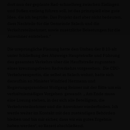
dort nun der geplante Rad-schnellweg zwischen Eislingen
und Süßen entlang führen soll, ist das prinzipiell eine gute
Idee, die ich begrüße. Das Projekt darf aber nicht bedeuten,
dass Nachteile für die Gemeinde Salach und die
Verkehrsteilnehmer, sowie zusätzliche Belastungen für die
Anwohner entstehen.“
Die ursprüngliche Planung hatte den Umbau der B 10-alt
unter Schließung des Abzweigs Hauptstraße und Führung
des gesamten Verkehrs über die Hauffstraße zugunsten
eines kreuzungsfreien Radverkehrs vorgesehen. Die CDU-
Verkehrsexpertin, die selbst in Salach wohnt, hatte sich
daraufhin an Minister Winfried Hermann und
Regierungspräsident Wolfgang Reimer mit der Bitte um ein
verhältnismäßiges Vorgehen gewandt. „ Am Ende muss
eine Lösung stehen, in der sich alle Beteiligten, die
Verkehrsteilnehmer und die Anwohner wiederfinden. Ich
werde weiter im Kontakt mit den zuständigen Behörden
bleiben und bin mir sicher, dass wir ein gutes Ergebnis
haben werden“, so Razavi abschließend.