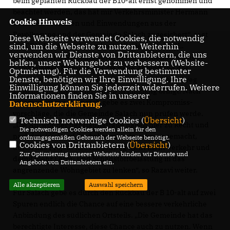
beim geplanten Rückbau der B10-alt ernst genommen und
beachtet werden, das hat mir Verkehrsminister Hermann
Cookie Hinweis
nach den Protesten und Einwendungen aus der
Bevölkerung und der Gemeinde Salach zugesichert“, sagt
Diese Webseite verwendet Cookies, die notwendig
die CDU-Landtagsabgeordnete Nicole Razavi MdL.
sind, um die Webseite zu nutzen. Weiterhin
verwenden wir Dienste von Drittanbietern, die uns
Landkreis und Gemeinde arbeiteten momentan an der
helfen, unser Webangebot zu verbessern (Website-
kombinierten Planung, die die neue Anbindung des
Optmierung). Für die Verwendung bestimmter
Dienste, benötigen wir Ihre Einwilligung. Ihre
südlichen Ortsteils und den geplanten Radschnellweg
Einwilligung können Sie jederzeit widerrufen. Weitere
zwischen Eislingen und Süßen in Einklang bringt. Nach
Informationen finden Sie in unserer
einem weiteren Gespräch gebe es zwei Kompromiss-
Datenschutzerklärung
.
vorschläge, die die Gemeinde Salach nun prüfen werde.
Technisch notwendige Cookies (
Übersicht
)
Die An-wohner der Hauffstraße haben hier zu Recht und
Die notwendigen Cookies werden allein für den
nachdrücklich auf ihr Anliegen aufmerksam gemacht,
ordnungsgemäßen Gebrauch der Webseite benötigt.
Cookies von Drittanbietern (
Übersicht
)
durch das Projekt Radschnellweg nicht mehr Verkehr und
Zur Optimierung unserer Webseite binden wir Dienste und
damit mehr Lärm- und Schadstoffbelastung in das
Angebote von Drittanbietern ein.
angrenzende Wohngebiet zu lenken“, so Razavi weiter.
Alle akzeptieren
Auswahl speichern
Für Salach gebe es durch den Rückbau der B 10-alt auf zwei
Spuren endlich die Chance auf eine bessere verkehrliche
Anbindung des südlichen Ortsteils. „Die Gemeinde hat das
berechtigte Interesse, diese Chance auch zu nutzen. Wenn