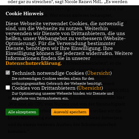
oder gar zu streichen“, sagt Nicole Razavi MdL. „Es werden
auf alle Fälle die Mittel bereitgestellt, die bisher auch zur
Cookie Hinweis
Verfügung standen. Wer etwas anderes behauptet,
behauptet Falsches. Unsere Schulsozialarbeiterinnen und
Diese Webseite verwendet Cookies, die notwendig
sind, um die Webseite zu nutzen. Weiterhin
Schulsozialarbeiter leisten eine unverzichtbare Arbeit,
verwenden wir Dienste von Drittanbietern, die uns
deren Bedeutung in den vergangenen Jahren enorm
helfen, unser Webangebot zu verbessern (Website-
zugenommen hat. Sie bereichern das Schulleben und
Optmierung). Für die Verwendung bestimmter
Dienste, benötigen wir Ihre Einwilligung. Ihre
bedeuten für Kinder mit weniger guten
Einwilligung können Sie jederzeit widerrufen. Weitere
Startvoraussetzungen die Chance auf gute Bildung und
Informationen finden Sie in unserer
Datenschutzerklärung
.
einen erfolgreichen Weg ins Erwachsenenleben“, so die
CDU-Landtagsabgeordnete nach einem Besuch der
Technisch notwendige Cookies (
Übersicht
)
Präventionswoche „Demokratie erleben!“ an der
Die notwendigen Cookies werden allein für den
Staufeneckschule in Salach. Mit Blick auf die derzeit
ordnungsgemäßen Gebrauch der Webseite benötigt.
Cookies von Drittanbietern (
Übersicht
)
laufenden Verhandlungen zum Landeshaushalt 2020/2021
Zur Optimierung unserer Webseite binden wir Dienste und
stellt die stellvertretende CDU-Fraktionsvorsitzende klar:
Angebote von Drittanbietern ein.
Wir sind als CDU vom Nutzen und von der Sinnhaftigkeit
der Schulsozialarbeit überzeugt. Deshalb wollen wir die
Alle akzeptieren
Auswahl speichern
Landesförderung auf dem bisherigen Niveau fortsetzen
und zu einem weiteren Ausbau der Schulsozialarbeit
kommen.“