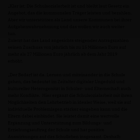
Klar ist: Die Schulsozialarbeit ist und bleibt laut Gesetz ein
Angebot, das die kommunalen Träger leisten und bezahlen.
Aber wir unterstützen als Land unsere Kommunen bei ihrer
Aufgabenwahrnehmung und das wollen wir auch weiter
tun.
Zuletzt hat das Land angesichts steigender Antragszahlen
seinen Zuschuss von jährlich bis zu 15 Millionen Euro auf
mehr als 27 Millionen Euro jährlich ab dem Jahr 2019
erhöht.
Der Bedarf ist da. Lernen und miteinander in die Schule
gehen, das bedeutet im Zeitalter digitaler Ungeduld und
kultureller Heterogenität in Schüler- und Elternschaft auch
mehr Konflikte. Hier ergänzt die Schulsozialarbeit mit ihren
Möglichkeiten den Lehrbetrieb in idealer Weise, weil sie auf
individuelle Problemlagen stärker eingehen kann und die
Eltern dabei einbindet. Sie leistet damit eine wertvolle
Ergänzung und Unterstützung zum Bildungs- und
Erziehungsauftrag der Schule und hat positive
Auswirkungen auf das Schulleben insgesamt. Deshalb