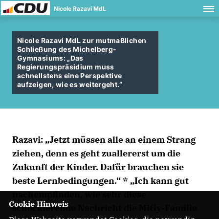
Nicole Razavi MdL
Nicole Razavi MdL zur mutmaßlichen
Schließung des Michelberg-
Gymnasiums: „Das
Regierungspräsidium muss
schnellstens eine Perspektive
aufzeigen, wie es weitergeht.“
Razavi: „Jetzt müssen alle an einem Strang
ziehen, denn es geht zuallererst um die
Zukunft der Kinder. Dafür brauchen sie
beste Lernbedingungen.“ * „Ich kann gut
nachempfinden, wie sehr diese
Cookie Hinweis
schockierende Nachricht die MiGy-Familie