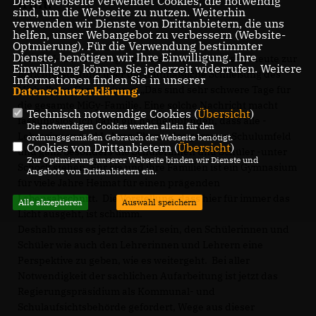
Diese Webseite verwendet Cookies, die notwendig
trifft.“
sind, um die Webseite zu nutzen. Weiterhin
verwenden wir Dienste von Drittanbietern, die uns
helfen, unser Webangebot zu verbessern (Website-
Optmierung). Für die Verwendung bestimmter
Dienste, benötigen wir Ihre Einwilligung. Ihre
Die CDU-Landtagsabgeordnete Nicole Razavi sagt heute zur
Einwilligung können Sie jederzeit widerrufen. Weitere
Berichterstattung über die mutmaßliche Schließung des
Informationen finden Sie in unserer
Michelberg-Gymnasiums: „Das sind sehr schwere Tage für
Datenschutzerklärung
.
die gesamte MiGy-Familie. Eine solche Nachricht macht
Technisch notwendige Cookies (
Übersicht
)
fassungslos. Ich kann gut nachempfinden, dass alle -
Die notwendigen Cookies werden allein für den
Lehrerinnen und Lehrer, Eltern, das gesamte Schulumfeld
ordnungsgemäßen Gebrauch der Webseite benötigt.
Cookies von Drittanbietern (
Übersicht
)
und ganz besonders die Schülerinnen und Schüler -unter
Zur Optimierung unserer Webseite binden wir Dienste und
Schock stehen. Für sie und ihre Familien ist ein Gymnasium
Angebote von Drittanbietern ein.
für viele Jahre Heimat für einen prägenden
Lebensabschnitt. Die Vorstellung, dass hier für immer das
Alle akzeptieren
Auswahl speichern
Licht ausgeht, ist schlimm.
Deshalb muss es jetzt das Ziel sein, den Schülerinnen und
Schüler wie auch den Lehrerinnen und Lehrern eine
Perspektive zu geben, wie es weitergeht. Bei aller
Notwendigkeit der sachlichen Aufarbeitung ist jetzt das
Regierungspräsidium als Kommunal- und
Schulaufsichtsbehörde gefordert, Wege aus dieser