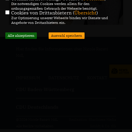
Die notwendigen Cookies werden allein für den
ordnungsgemäßen Gebrauch der Webseite benötigt.
Cookies von Drittanbietern (
Übersicht
)
Zur Optimierung unserer Webseite binden wir Dienste und
Angebote von Drittanbietern ein.
Alle akzeptieren
Auswahl speichern
Hier finden Sie Informationen über Nicole Razavi
MdL
IMPRESSUM
DATENSCHUTZ
KONTAKT
CDU Baden-Württemberg
CDU Deutschlands
@2026 Nicole Razavi MdL
Realisation: Sharkness Media
Alle Rechte vorbehalten.
GmbH & Co. KG