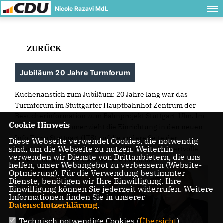
Nicole Razavi MdL
ZURÜCK
Jubiläum 20 Jahre Turmforum
Kuchenanstich zum Jubiläum: 20 Jahre lang war das
Turmforum im Stuttgarter Hauptbahnhof Zentrum der
Besucherinformation zum Bahnprojekt Stuttgart-Ulm. Im
Cookie Hinweis
kommenden Sommer zieht die Einrichtung in den neuen
Info Turm Stuttgart (ITS) auf die andere Seite der
Diese Webseite verwendet Cookies, die notwendig
sind, um die Webseite zu nutzen. Weiterhin
Baustelle. Happy Birthday, vielen Dank für die wertvolle
verwenden wir Dienste von Drittanbietern, die uns
Arbeit und auf viele viele weitere Besucher!
helfen, unser Webangebot zu verbessern (Website-
Optmierung). Für die Verwendung bestimmter
Dienste, benötigen wir Ihre Einwilligung. Ihre
Einwilligung können Sie jederzeit widerrufen. Weitere
Informationen finden Sie in unserer
Datenschutzerklärung
.
Technisch notwendige Cookies (
Übersicht
)