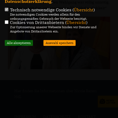
Datenschutzerklärung
.
Koalitionspartners im ersten Wahlgang war völlig unnötig.
So funktioniert der „urkonservative Wert Verlässlichkeit“
Technisch notwendige Cookies (
Übersicht
)
ganz sicher nicht. .
Die notwendigen Cookies werden allein für den
ordnungsgemäßen Gebrauch der Webseite benötigt.
Cookies von Drittanbietern (
Übersicht
)
Zur Optimierung unserer Webseite binden wir Dienste und
Angebote von Drittanbietern ein.
Alle akzeptieren
Auswahl speichern
Hier finden Sie Informationen über Nicole Razavi
MdL
IMPRESSUM
DATENSCHUTZ
KONTAKT