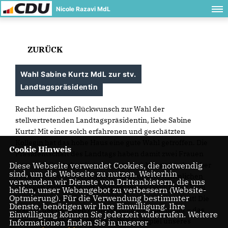
Nicole Razavi MdL
ZURÜCK
Wahl Sabine Kurtz MdL zur stv.
Landtagspräsidentin
Recht herzlichen Glückwunsch zur Wahl der
stellvertretenden Landtagspräsidentin, liebe Sabine
Kurtz! Mit einer solch erfahrenen und geschätzten
Kollegin hat das hohe Haus eine gute Wahl getroffen. Die
Cookie Hinweis
Präsidentschaft des Landtags haben damit zwei Frauen
inne. Politik ist eben keineswegs (nur) Männersache. Aber
Diese Webseite verwendet Cookies, die notwendig
sind, um die Webseite zu nutzen. Weiterhin
Frau muss auch anerkennen, wenn unsere männlichen
verwenden wir Dienste von Drittanbietern, die uns
Kollegen ihre Sache gut machen: vielen Dank lieber Willi
helfen, unser Webangebot zu verbessern (Website-
Optmierung). Für die Verwendung bestimmter
Klenk, Du warst ein guter stellvertretender Präsident! Die
Dienste, benötigen wir Ihre Einwilligung. Ihre
Wahl in der heutigen Plenarsitzung war spannend – das
Einwilligung können Sie jederzeit widerrufen. Weitere
hätte aber nicht sein müssen. Das Foulspiel unseres
Informationen finden Sie in unserer