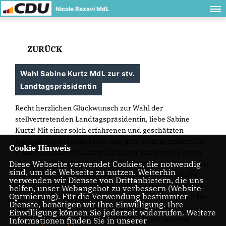
Nicole Razavi MdL
ZURÜCK
Wahl Sabine Kurtz MdL zur stv.
Landtagspräsidentin
Recht herzlichen Glückwunsch zur Wahl der
stellvertretenden Landtagspräsidentin, liebe Sabine
Kurtz! Mit einer solch erfahrenen und geschätzten
Kollegin hat das hohe Haus eine gute Wahl getroffen. Die
Cookie Hinweis
Präsidentschaft des Landtags haben damit zwei Frauen
inne. Politik ist eben keineswegs (nur) Männersache. Aber
Diese Webseite verwendet Cookies, die notwendig
sind, um die Webseite zu nutzen. Weiterhin
Frau muss auch anerkennen, wenn unsere männlichen
verwenden wir Dienste von Drittanbietern, die uns
Kollegen ihre Sache gut machen: vielen Dank lieber Willi
helfen, unser Webangebot zu verbessern (Website-
Optmierung). Für die Verwendung bestimmter
Klenk, Du warst ein guter stellvertretender Präsident! Die
Dienste, benötigen wir Ihre Einwilligung. Ihre
Wahl in der heutigen Plenarsitzung war spannend – das
Einwilligung können Sie jederzeit widerrufen. Weitere
hätte aber nicht sein müssen. Das Foulspiel unseres
Informationen finden Sie in unserer