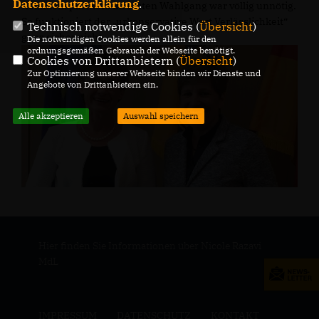
Datenschutzerklärung
.
Koalitionspartners im ersten Wahlgang war völlig unnötig.
So funktioniert der „urkonservative Wert Verlässlichkeit“
Technisch notwendige Cookies (
Übersicht
)
ganz sicher nicht. .
Die notwendigen Cookies werden allein für den
ordnungsgemäßen Gebrauch der Webseite benötigt.
Cookies von Drittanbietern (
Übersicht
)
Zur Optimierung unserer Webseite binden wir Dienste und
Angebote von Drittanbietern ein.
Alle akzeptieren
Auswahl speichern
Hier finden Sie Informationen über Nicole Razavi
MdL
IMPRESSUM
DATENSCHUTZ
KONTAKT