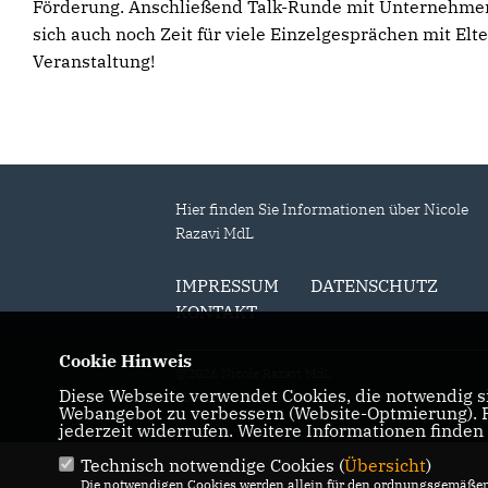
Förderung. Anschließend Talk-Runde mit Unternehmeri
sich auch noch Zeit für viele Einzelgesprächen mit El
Veranstaltung!
Hier finden Sie Informationen über Nicole
Razavi MdL
IMPRESSUM
DATENSCHUTZ
KONTAKT
Cookie Hinweis
@2026 Nicole Razavi MdL
Diese Webseite verwendet Cookies, die notwendig si
Alle Rechte vorbehalten.
Webangebot zu verbessern (Website-Optmierung). Fü
jederzeit widerrufen. Weitere Informationen finden
Technisch notwendige Cookies (
Übersicht
)
Die notwendigen Cookies werden allein für den ordnungsgemäßen 