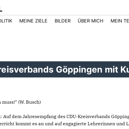
L
LITIK
MEINE ZIELE
BILDER
ÜBER MICH
MEIN T
isverbands Göppingen mit Kul
n muss!“ (W. Busch)
: Auf dem Jahresempfang des CDU-Kreisverbands Göppingen
terricht kommt es an und auf engagierte Lehrerinnen und 