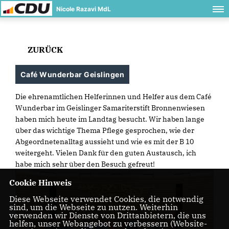
Nicole Razavi MdL
ZURÜCK
Café Wunderbar Geislingen
Die ehrenamtlichen Helferinnen und Helfer aus dem Café
Wunderbar im Geislinger Samariterstift Bronnenwiesen
haben mich heute im Landtag besucht. Wir haben lange
über das wichtige Thema Pflege gesprochen, wie der
Abgeordnetenalltag aussieht und wie es mit der B 10
weitergeht. Vielen Dank für den guten Austausch, ich
habe mich sehr über den Besuch gefreut!
Cookie Hinweis
Diese Webseite verwendet Cookies, die notwendig
sind, um die Webseite zu nutzen. Weiterhin
verwenden wir Dienste von Drittanbietern, die uns
helfen, unser Webangebot zu verbessern (Website-