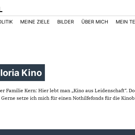
L
LITIK
MEINE ZIELE
BILDER
ÜBER MICH
MEIN T
loria Kino
 Familie Kern: Hier lebt man „Kino aus Leidenschaft“. Doch
 Gerne setze ich mich für einen Nothilfefonds für die Kin