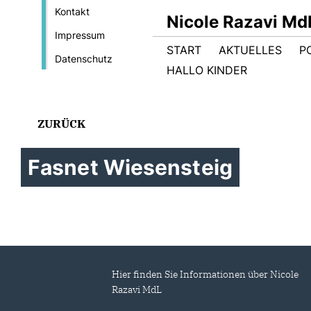
Kontakt
Nicole Razavi Md
Impressum
START
AKTUELLES
PO
Datenschutz
HALLO KINDER
ZURÜCK
Fasnet Wiesensteig
Hier finden Sie Informationen über Nicole
Razavi MdL