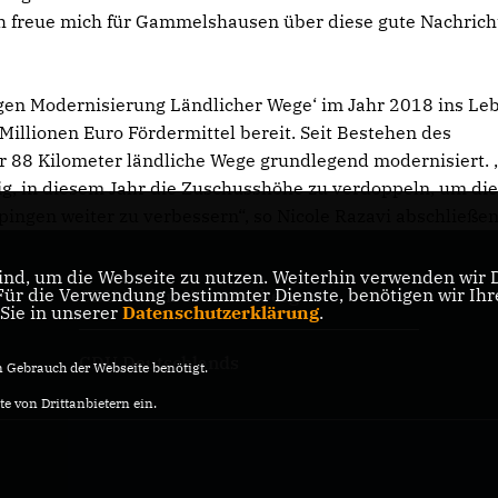
ch freue mich für Gammelshausen über diese gute Nachricht
gen Modernisierung Ländlicher Wege‘ im Jahr 2018 ins Le
Millionen Euro Fördermittel bereit. Seit Bestehen des
 88 Kilometer ländliche Wege grundlegend modernisiert. 
tig, in diesem Jahr die Zuschusshöhe zu verdoppeln, um di
pingen weiter zu verbessern“, so Nicole Razavi abschließen
nd, um die Webseite zu nutzen. Weiterhin verwenden wir Di
r die Verwendung bestimmter Dienste, benötigen wir Ihre 
CDU Baden-Württemberg
 Sie in unserer
Datenschutzerklärung
.
CDU Deutschlands
Gebrauch der Webseite benötigt.
e von Drittanbietern ein.