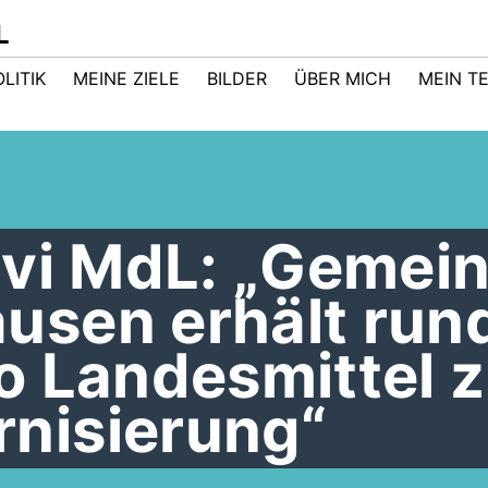
L
LITIK
MEINE ZIELE
BILDER
ÜBER MICH
MEIN T
avi MdL: „Gemei
sen erhält run
o Landesmittel z
nisierung“