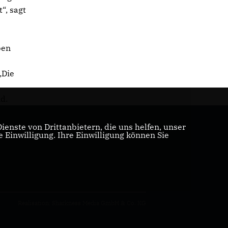
“, sagt
ben
„Die
e
d.
enste von Drittanbietern, die uns helfen, unser
Einwilligung. Ihre Einwilligung können Sie
Realisation: Sharkness Media GmbH & Co. KG