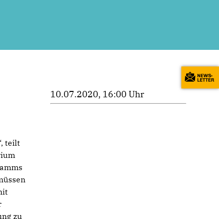
10.07.2020, 16:00 Uhr
 teilt
rium
gramms
 müssen
mit
r
ung zu