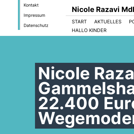
Kontakt
Nicole Razavi Md
Impressum
START
AKTUELLES
PO
Datenschutz
HALLO KINDER
Nicole Raz
Gammelshau
22.400 Eur
Wegemoder