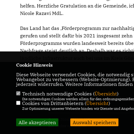
helfen. Herzliche Gratulation an die Gemeinde, i
Nicole Razavi MdL.
Das Land hat das ‚Förderprogramm zur nachhalti
gerufen und stellt dafür bis 2021 insgesamt zehn 
Förderprogramms wurden landesweit bereits über
Nachfrage steigt deutlich an. Deshalb war es rich
ländliche Infrastruktur auch bei uns im Kreis Göp
Cookie Hinweis
Diese Webseite verwendet Cookies, die notwendig si
Hier finden Sie Informationen über Nicole
Webangebot zu verbessern (Website-Optmierung). Fü
Razavi MdL
jederzeit widerrufen. Weitere Informationen finden
Technisch notwendige Cookies (
Übersicht
)
IMPRESSUM
DATENSCHUTZ
Die notwendigen Cookies werden allein für den ordnungsgemäßen 
KONTAKT
Cookies von Drittanbietern (
Übersicht
)
Zur Optimierung unserer Webseite binden wir Dienste und Angebot
@2026 Nicole Razavi MdL
Alle akzeptieren
Auswahl speichern
Alle Rechte vorbehalten.