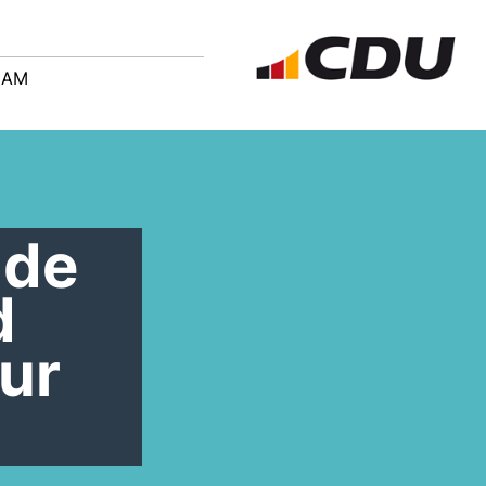
EAM
nde
d
ur