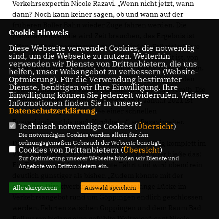
Verkehrsexpertin Nicole Razavi. „Wenn nicht jetzt, wann
dann? Noch kann keiner sagen, ob und wann auf der
früheren Boller Bahn wieder Züge fahren werden. Die
Cookie Hinweis
Machbarkeitsstudie wird Zeit brauchen, das Ergebnis ist
offen. Fällt sie positiv aus, wird es in jedem Fall viele Jahre
Diese Webseite verwendet Cookies, die notwendig
sind, um die Webseite zu nutzen. Weiterhin
dauern, bis die Bahnstrecke wieder betriebsbereit ist, von
verwenden wir Dienste von Drittanbietern, die uns
einer Verlängerung bis nach Kirchheim ganz zu schweigen.
helfen, unser Webangebot zu verbessern (Website-
Optmierung). Für die Verwendung bestimmter
Wir brauchen aber schon jetzt eine Lösung für die vielen
Dienste, benötigen wir Ihre Einwilligung. Ihre
Pendlerinnen und Pendler aus und in den Raum Voralb. Die
Einwilligung können Sie jederzeit widerrufen. Weitere
VVS-Vollmitgliedschaft des Kreises ab 1. Januar 2021 ist
Informationen finden Sie in unserer
Datenschutzerklärung
.
eine Steilvorlage für die Idee einer schnellen
Busverbindung bis nach Kirchheim“, so Razavi weiter.
Technisch notwendige Cookies (
Übersicht
)
Die notwendigen Cookies werden allein für den
ordnungsgemäßen Gebrauch der Webseite benötigt.
Diese läge über die Kreisgrenze hinweg künftig komplett im
Cookies von Drittanbietern (
Übersicht
)
VVS-Tarifgebiet. Für Pendlerinnen und Pendler hieße das:
Zur Optimierung unserer Webseite binden wir Dienste und
Ein Ticket reicht für die gesamte Fahrt und wird obendrein
Angebote von Drittanbietern ein.
deutlich günstiger als bisher. „Zudem könnte mit der
schnellen Direktverbindung eine jahrelange Lücke im
Alle akzeptieren
Auswahl speichern
Verkehrsangebot rund um Göppingen endlich geschlossen
werden. Fahrten zwischen Göppingen und dem Raum Bad
Boll waren bislang eine gefühlte Weltreise“, sagt Nicole