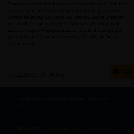
Busangebot zur Anbindung an den benachbarten Landkreis
Esslingen mit dem Verkehrsknotenpunkt Flughafen. Die
Vorteile liegen auf der Hand. Der Verband Region Stuttgart
hatte im Expressbus-Konzept Göppingen von Anfang an
mit in die engere Wahl genommen. Jetzt ist der Zeitpunkt
gekommen, das Angebot einzurichten“, so Nicole Razavi
abschließend.
07.12.2020, 18:00 Uhr
Hier finden Sie Informationen über Nicole Razavi
MdL
IMPRESSUM
DATENSCHUTZ
KONTAKT