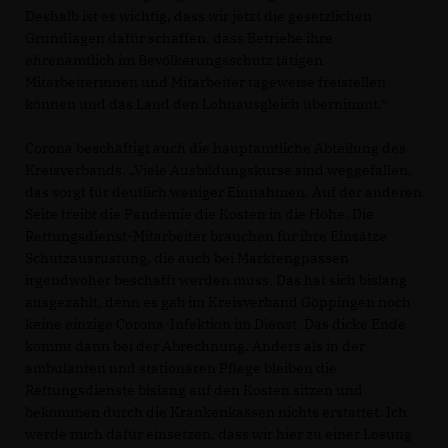
Deshalb ist es wichtig, dass wir jetzt die gesetzlichen
Grundlagen dafür schaffen, dass Betriebe ihre
ehrenamtlich im Bevölkerungsschutz tätigen
Mitarbeiterinnen und Mitarbeiter tageweise freistellen
können und das Land den Lohnausgleich übernimmt.“
Corona beschäftigt auch die hauptamtliche Abteilung des
Kreisverbands. „Viele Ausbildungskurse sind weggefallen,
das sorgt für deutlich weniger Einnahmen. Auf der anderen
Seite treibt die Pandemie die Kosten in die Höhe. Die
Rettungsdienst-Mitarbeiter brauchen für ihre Einsätze
Schutzausrüstung, die auch bei Marktengpässen
irgendwoher beschafft werden muss. Das hat sich bislang
ausgezahlt, denn es gab im Kreisverband Göppingen noch
keine einzige Corona-Infektion im Dienst. Das dicke Ende
kommt dann bei der Abrechnung. Anders als in der
ambulanten und stationären Pflege bleiben die
Rettungsdienste bislang auf den Kosten sitzen und
bekommen durch die Krankenkassen nichts erstattet. Ich
werde mich dafür einsetzen, dass wir hier zu einer Lösung