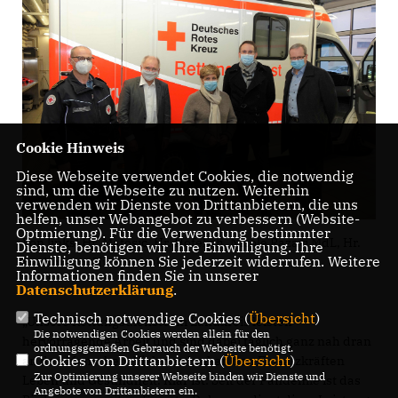
Cookie Hinweis
Diese Webseite verwendet Cookies, die notwendig
sind, um die Webseite zu nutzen. Weiterhin
verwenden wir Dienste von Drittanbietern, die uns
helfen, unser Webangebot zu verbessern (Website-
Optmierung). Für die Verwendung bestimmter
Von links: Hr. Matosic, Hr. Hofelich, Nicole Razavi MdL, Hr.
Dienste, benötigen wir Ihre Einwilligung. Ihre
Einwilligung können Sie jederzeit widerrufen. Weitere
Bachmann, Hr. Sparhuber
Informationen finden Sie in unserer
Datenschutzerklärung
.
Technisch notwendige Cookies (
Übersicht
)
Unsere Rettungsdienste im Landkreis leisten
Die notwendigen Cookies werden allein für den
hervorragende Arbeit und sind dabei täglich ganz nah dran
ordnungsgemäßen Gebrauch der Webseite benötigt.
Cookies von Drittanbietern (
Übersicht
)
an den Menschen. Viele verdanken den Einsatzkräften
Zur Optimierung unserer Webseite binden wir Dienste und
Leben und Gesundheit. Klar ist: Seit der Pandemie ist das
Angebote von Drittanbietern ein.