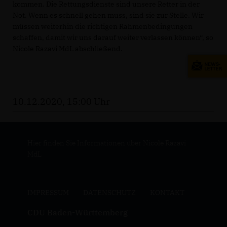
kommen. Die Rettungsdienste sind unsere Retter in der
Not. Wenn es schnell gehen muss, sind sie zur Stelle. Wir
müssen weiterhin die richtigen Rahmenbedingungen
schaffen, damit wir uns darauf weiter verlassen können“, so
Nicole Razavi MdL abschließend.
10.12.2020, 15:00 Uhr
Hier finden Sie Informationen über Nicole Razavi
MdL
IMPRESSUM
DATENSCHUTZ
KONTAKT
CDU Baden-Württemberg