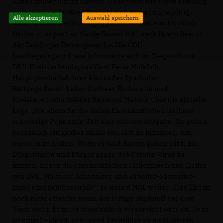
Risiko immer mit im Einsatz. Daher verdient diese Leistung
mehr denn je größten Respekt und es war mir wichtig,
Alle akzeptieren
Auswahl speichern
dafür in diesen schwierigen Zeiten einmal ausdrücklich
Danke zu sagen“, so Nicole Razavi MdL nach ihrem Besuch
der Geislinger Rettungswache. Die CDU-
Landtagsabgeordnete informierte sich im Gespräch mit
DRK-Kreisverbandspräsident Peter Hofelich,
Hauptgeschäftsführer Alexander Sparhuber,
Rettungsdienst-Leiter Andreas Bachmann und
Kreisbereitschaftsleiter Raimund Matosic über die aktuelle
Lage. „Vor allem für die vielen Ehrenamtlichen ist diese
schwierige Pandemie-Zeit eine enorme Aufgabe. Sie gehen
persönlich ein großes Risiko ein, sich zu infizieren, um
anderen zu helfen. Wenn es bald darum gehen wird, die
Bürgerinnen und Bürger gegen das Corona-Virus zu
impfen, haben die ehrenamtlichen Helferinnen und Helfer
von DRK, Malteser, Johanniter, und Arbeiter-Samariter-
Bund eine Schlüsselrolle“, so Razavi MdL weiter. „Das Ziel ist
noch nicht erreicht, wenn der fertige Impfstoff auf dem
Tisch steht. Er muss tausendfach verabreicht werden. Dazu
ist entscheidend, genügend Freiwillige zu mobilisieren.