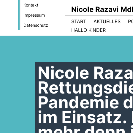
Kontakt
Nicole Razavi Md
Impressum
START
AKTUELLES
PO
Datenschutz
HALLO KINDER
Nicole Raza
Rettungsdie
Pandemie d
im Einsatz. 
mehr denn 