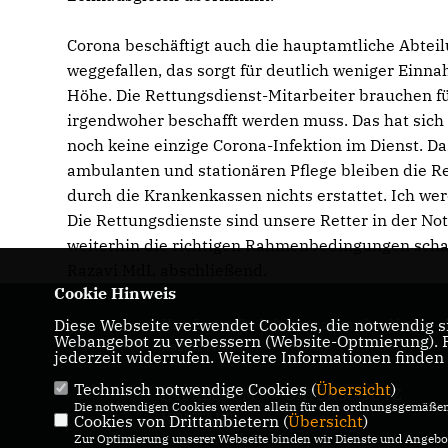
Corona beschäftigt auch die hauptamtliche Abtei
weggefallen, das sorgt für deutlich weniger Einna
Höhe. Die Rettungsdienst-Mitarbeiter brauchen f
irgendwoher beschafft werden muss. Das hat sich
noch keine einzige Corona-Infektion im Dienst. D
ambulanten und stationären Pflege bleiben die R
durch die Krankenkassen nichts erstattet. Ich we
Die Rettungsdienste sind unsere Retter in der Not
weiterhin die richtigen Rahmenbedingungen schaff
Razavi MdL abschließend.
Cookie Hinweis
Diese Webseite verwendet Cookies, die notwendig si
Hier finden Sie Informationen über Nicole
Webangebot zu verbessern (Website-Optmierung). Fü
Razavi MdL
jederzeit widerrufen. Weitere Informationen finden
Technisch notwendige Cookies (
Übersicht
)
IMPRESSUM
DATENSCHUTZ
Die notwendigen Cookies werden allein für den ordnungsgemäßen 
KONTAKT
Cookies von Drittanbietern (
Übersicht
)
Zur Optimierung unserer Webseite binden wir Dienste und Angebot