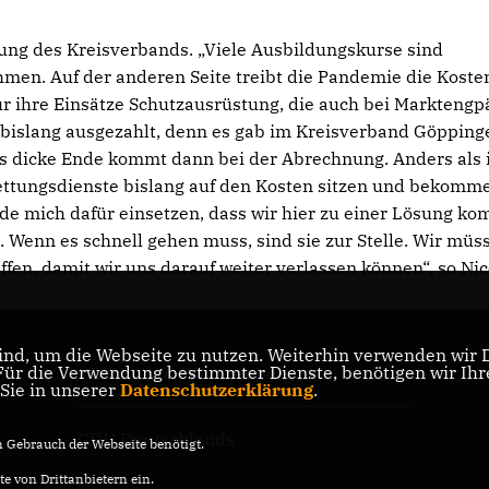
lung des Kreisverbands. „Viele Ausbildungskurse sind
hmen. Auf der anderen Seite treibt die Pandemie die Kosten
ür ihre Einsätze Schutzausrüstung, die auch bei Markteng
 bislang ausgezahlt, denn es gab im Kreisverband Göpping
as dicke Ende kommt dann bei der Abrechnung. Anders als 
ettungsdienste bislang auf den Kosten sitzen und bekomm
rde mich dafür einsetzen, dass wir hier zu einer Lösung k
. Wenn es schnell gehen muss, sind sie zur Stelle. Wir müs
en, damit wir uns darauf weiter verlassen können“, so Nic
nd, um die Webseite zu nutzen. Weiterhin verwenden wir Di
r die Verwendung bestimmter Dienste, benötigen wir Ihre 
CDU Baden-Württemberg
 Sie in unserer
Datenschutzerklärung
.
CDU Deutschlands
Gebrauch der Webseite benötigt.
e von Drittanbietern ein.