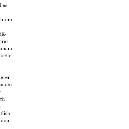
d es
l
 ihrem
RK-
hrer
chmann
tuelle
n
deren
 haben
e
sch
.
tlich
d den