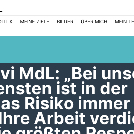
L
LITIK
MEINE ZIELE
BILDER
ÜBER MICH
MEIN T
vi MdL: „Bei un
nsten ist in der
as Risiko immer
Ihre Arbeit verd
je größten Respe