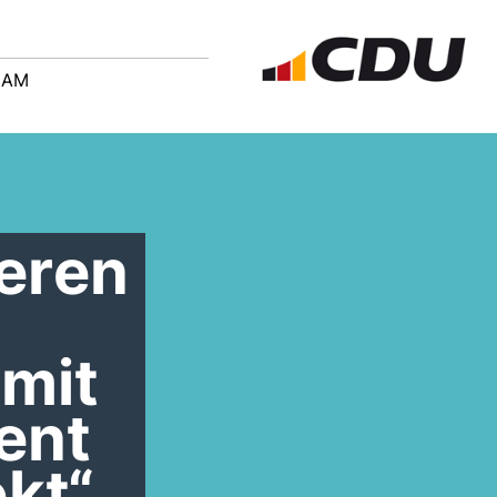
EAM
seren
 mit
ient
kt“