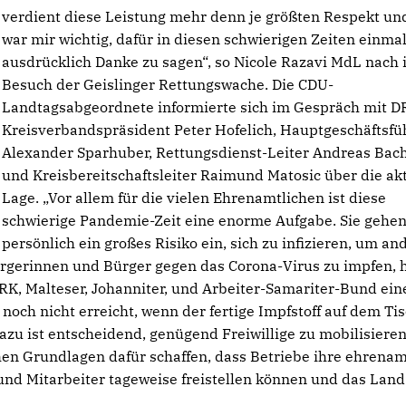
verdient diese Leistung mehr denn je größten Respekt un
war mir wichtig, dafür in diesen schwierigen Zeiten einma
ausdrücklich Danke zu sagen“, so Nicole Razavi MdL nach
Besuch der Geislinger Rettungswache. Die CDU-
Landtagsabgeordnete informierte sich im Gespräch mit D
Kreisverbandspräsident Peter Hofelich, Hauptgeschäftsfü
Alexander Sparhuber, Rettungsdienst-Leiter Andreas Ba
und Kreisbereitschaftsleiter Raimund Matosic über die ak
Lage. „Vor allem für die vielen Ehrenamtlichen ist diese
schwierige Pandemie-Zeit eine enorme Aufgabe. Sie gehe
persönlich ein großes Risiko ein, sich zu infizieren, um an
ürgerinnen und Bürger gegen das Corona-Virus zu impfen,
RK, Malteser, Johanniter, und Arbeiter-Samariter-Bund ein
t noch nicht erreicht, wenn der fertige Impfstoff auf dem Ti
azu ist entscheidend, genügend Freiwillige zu mobilisieren
ichen Grundlagen dafür schaffen, dass Betriebe ihre ehrenam
und Mitarbeiter tageweise freistellen können und das Lan