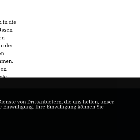
 in die
pässen
en
in der
en
ommen.
sen
ole
enste von Drittanbietern, die uns helfen, unser
Einwilligung. Ihre Einwilligung können Sie