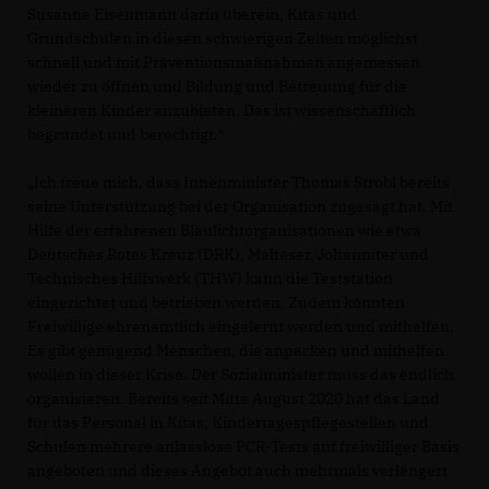
Susanne Eisenmann darin überein, Kitas und
Grundschulen in diesen schwierigen Zeiten möglichst
schnell und mit Präventionsmaßnahmen angemessen
wieder zu öffnen und Bildung und Betreuung für die
kleineren Kinder anzubieten. Das ist wissenschaftlich
begründet und berechtigt.“
Ich freue mich, dass Innenminister Thomas Strobl bereits
seine Unterstützung bei der Organisation zugesagt hat. Mit
Hilfe der erfahrenen Blaulichtorganisationen wie etwa
Deutsches Rotes Kreuz (DRK), Malteser, Johanniter und
Technisches Hilfswerk (THW) kann die Teststation
eingerichtet und betrieben werden. Zudem könnten
Freiwillige ehrenamtlich eingelernt werden und mithelfen.
Es gibt genügend Menschen, die anpacken und mithelfen
wollen in dieser Krise. Der Sozialminister muss das endlich
organisieren. Bereits seit Mitte August 2020 hat das Land
für das Personal in Kitas, Kindertagespflegestellen und
Schulen mehrere anlasslose PCR-Tests auf freiwilliger Basis
angeboten und dieses Angebot auch mehrmals verlängert