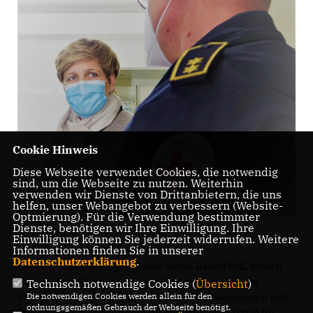
Cookie Hinweis
Diese Webseite verwendet Cookies, die notwendig
sind, um die Webseite zu nutzen. Weiterhin
verwenden wir Dienste von Drittanbietern, die uns
helfen, unser Webangebot zu verbessern (Website-
Optmierung). Für die Verwendung bestimmter
Dienste, benötigen wir Ihre Einwilligung. Ihre
Einwilligung können Sie jederzeit widerrufen. Weitere
Informationen finden Sie in unserer
Datenschutzerklärung
.
Die CDU-Landtagsabgeordnete Nicole Razavi MdL fordert
für den Kreis Göppingen mehr Corona-Tests für das
Technisch notwendige Cookies (
Übersicht
)
Personal an Schulen und Kitas, für Polizeibeamtinnen und
Die notwendigen Cookies werden allein für den
ordnungsgemäßen Gebrauch der Webseite benötigt.
Polizeibeamte, Verkäuferinnen und Verkäufer sowie für