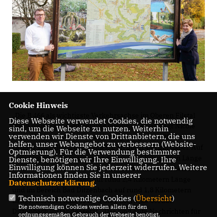
Cookie Hinweis
Die B 466 als wichtigste Verkehrsachse im Oberen Filstal
Diese Webseite verwendet Cookies, die notwendig
bleibt weiter gut gepflegt und leistungsfähig“, sagt Nicole
sind, um die Webseite zu nutzen. Weiterhin
verwenden wir Dienste von Drittanbietern, die uns
Razavi MdL. „Im Straßensanierungsprogramm 2021 des
helfen, unser Webangebot zu verbessern (Website-
Landes sind gleich drei Projekte an der B 466 mit dabei: Auf
Optmierung). Für die Verwendung bestimmter
zwei Abschnitten mit insgesamt rund 4,2 Kilometern Länge
Dienste, benötigen wir Ihre Einwilligung. Ihre
Einwilligung können Sie jederzeit widerrufen. Weitere
wird die Fahrbandecke erneuert. Zum einen zwischen Bad
Informationen finden Sie in unserer
Überkingen und Hausen auf rund 2,4 Kilometern Länge
Datenschutzerklärung
.
und im Bereich Bad Ditzenbach auf rund 1,8 Kilometern
Technisch notwendige Cookies (
Übersicht
)
Länge. Darüber hinaus wird die Filsbrücke bei Bad
Die notwendigen Cookies werden allein für den
Ditzenbach instandgesetzt. „Das sind gute Nachrichten für
ordnungsgemäßen Gebrauch der Webseite benötigt.