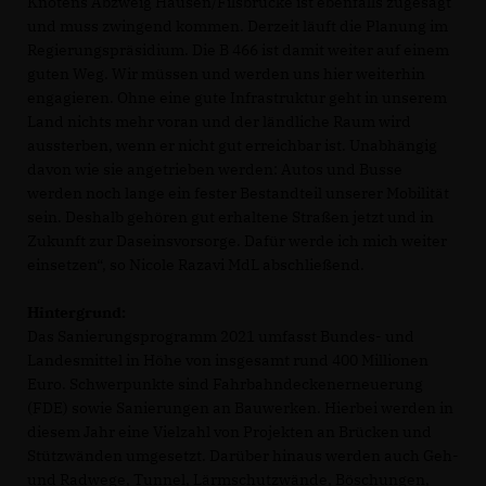
Knotens Abzweig Hausen/Filsbrücke ist ebenfalls zugesagt
und muss zwingend kommen. Derzeit läuft die Planung im
Regierungspräsidium. Die B 466 ist damit weiter auf einem
guten Weg. Wir müssen und werden uns hier weiterhin
engagieren. Ohne eine gute Infrastruktur geht in unserem
Land nichts mehr voran und der ländliche Raum wird
aussterben, wenn er nicht gut erreichbar ist. Unabhängig
davon wie sie angetrieben werden: Autos und Busse
werden noch lange ein fester Bestandteil unserer Mobilität
sein. Deshalb gehören gut erhaltene Straßen jetzt und in
Zukunft zur Daseinsvorsorge. Dafür werde ich mich weiter
einsetzen“, so Nicole Razavi MdL abschließend.
Hintergrund:
Das Sanierungsprogramm 2021 umfasst Bundes- und
Landesmittel in Höhe von insgesamt rund 400 Millionen
Euro. Schwerpunkte sind Fahrbahndeckenerneuerung
(FDE) sowie Sanierungen an Bauwerken. Hierbei werden in
diesem Jahr eine Vielzahl von Projekten an Brücken und
Stützwänden umgesetzt. Darüber hinaus werden auch Geh-
und Radwege, Tunnel, Lärmschutzwände, Böschungen,