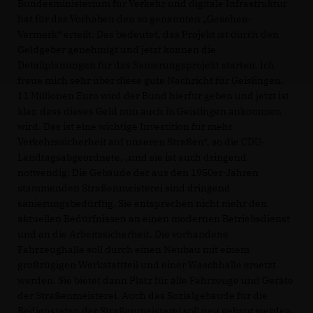
Bundesministerium für Verkehr und digitale Infrastruktur
hat für das Vorhaben den so genannten „Gesehen-
Vermerk“ erteilt. Das bedeutet, das Projekt ist durch den
Geldgeber genehmigt und jetzt können die
Detailplanungen für das Sanierungsprojekt starten. Ich
freue mich sehr über diese gute Nachricht für Geislingen.
11 Millionen Euro wird der Bund hierfür geben und jetzt ist
klar, dass dieses Geld nun auch in Geislingen ankommen
wird. Das ist eine wichtige Investition für mehr
Verkehrssicherheit auf unseren Straßen“, so die CDU-
Landtagsabgeordnete, „und sie ist auch dringend
notwendig: Die Gebäude der aus den 1950er-Jahren
stammenden Straßenmeisterei sind dringend
sanierungsbedürftig. Sie entsprechen nicht mehr den
aktuellen Bedürfnissen an einen modernen Betriebsdienst
und an die Arbeitssicherheit. Die vorhandene
Fahrzeughalle soll durch einen Neubau mit einem
großzügigen Werkstattteil und einer Waschhalle ersetzt
werden. Sie bietet dann Platz für alle Fahrzeuge und Geräte
der Straßenmeisterei. Auch das Sozialgebäude für die
Bediensteten der Straßenmeisterei soll neu gebaut werden.