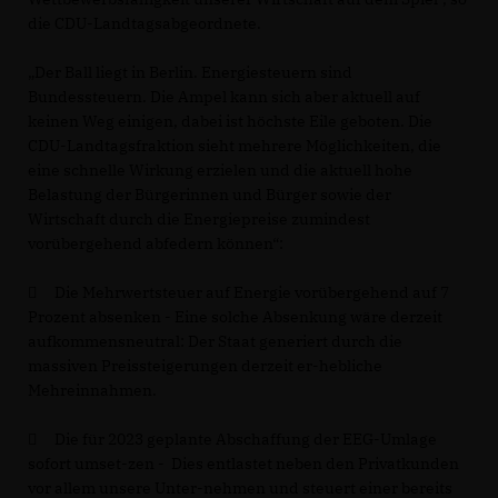
die CDU-Landtagsabgeordnete.
Der Ball liegt in Berlin. Energiesteuern sind
Bundessteuern. Die Ampel kann sich aber aktuell auf
keinen Weg einigen, dabei ist höchste Eile geboten. Die
CDU-Landtagsfraktion sieht mehrere Möglichkeiten, die
eine schnelle Wirkung erzielen und die aktuell hohe
Belastung der Bürgerinnen und Bürger sowie der
Wirtschaft durch die Energiepreise zumindest
vorübergehend abfedern können“:

Die Mehrwertsteuer auf Energie vorübergehend auf 7
Prozent absenken - Eine solche Absenkung wäre derzeit
aufkommensneutral: Der Staat generiert durch die
massiven Preissteigerungen derzeit er-hebliche
Mehreinnahmen.

Die für 2023 geplante Abschaffung der EEG-Umlage
sofort umset-zen - Dies entlastet neben den Privatkunden
vor allem unsere Unter-nehmen und steuert einer bereits