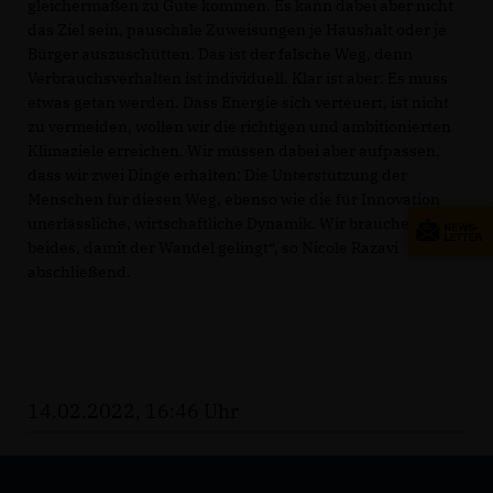
gleichermaßen zu Gute kommen. Es kann dabei aber nicht
das Ziel sein, pauschale Zuweisungen je Haushalt oder je
Bürger auszuschütten. Das ist der falsche Weg, denn
Verbrauchsverhalten ist individuell. Klar ist aber: Es muss
etwas getan werden. Dass Energie sich verteuert, ist nicht
zu vermeiden, wollen wir die richtigen und ambitionierten
Klimaziele erreichen. Wir müssen dabei aber aufpassen,
dass wir zwei Dinge erhalten: Die Unterstützung der
Menschen für diesen Weg, ebenso wie die für Innovation
unerlässliche, wirtschaftliche Dynamik. Wir brauchen
beides, damit der Wandel gelingt“, so Nicole Razavi
abschließend.
14.02.2022, 16:46 Uhr