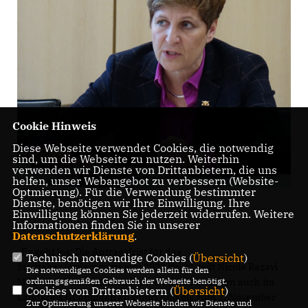
Cookie Hinweis
Diese Webseite verwendet Cookies, die notwendig
sind, um die Webseite zu nutzen. Weiterhin
verwenden wir Dienste von Drittanbietern, die uns
helfen, unser Webangebot zu verbessern (Website-
Optmierung). Für die Verwendung bestimmter
Dienste, benötigen wir Ihre Einwilligung. Ihre
Einwilligung können Sie jederzeit widerrufen. Weitere
Informationen finden Sie in unserer
Datenschutzerklärung
.
Es geht los: Die Antragsfrist für das
Technisch notwendige Cookies (
Übersicht
)
Städtebauförderprogramm 2023 läuft“, teilt Nicole Razavi
Die notwendigen Cookies werden allein für den
MdL mit. „Damit können Städte und Gemeinden auch im
ordnungsgemäßen Gebrauch der Webseite benötigt.
Cookies von Drittanbietern (
Übersicht
)
Landkreis Göppingen ab sofort und bis zum 2. November
Zur Optimierung unserer Webseite binden wir Dienste und