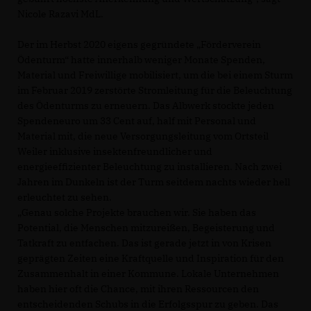
Nicole Razavi MdL.
Der im Herbst 2020 eigens gegründete „Förderverein
Ödenturm“ hatte innerhalb weniger Monate Spenden,
Material und Freiwillige mobilisiert, um die bei einem Sturm
im Februar 2019 zerstörte Stromleitung für die Beleuchtung
des Ödenturms zu erneuern. Das Albwerk stockte jeden
Spendeneuro um 33 Cent auf, half mit Personal und
Material mit, die neue Versorgungsleitung vom Ortsteil
Weiler inklusive insektenfreundlicher und
energieeffizienter Beleuchtung zu installieren. Nach zwei
Jahren im Dunkeln ist der Turm seitdem nachts wieder hell
erleuchtet zu sehen.
Genau solche Projekte brauchen wir. Sie haben das
Potential, die Menschen mitzureißen, Begeisterung und
Tatkraft zu entfachen. Das ist gerade jetzt in von Krisen
geprägten Zeiten eine Kraftquelle und Inspiration für den
Zusammenhalt in einer Kommune. Lokale Unternehmen
haben hier oft die Chance, mit ihren Ressourcen den
entscheidenden Schubs in die Erfolgsspur zu geben. Das