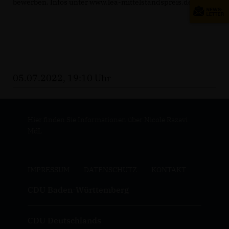
bewerben. Infos unter www.lea-mittelstandspreis.de.
05.07.2022, 19:10 Uhr
Hier finden Sie Informationen über Nicole Razavi
MdL
IMPRESSUM
DATENSCHUTZ
KONTAKT
CDU Baden-Württemberg
CDU Deutschlands