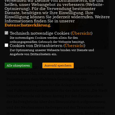
verwenden wir Dienste von Drittanbietern, die uns
helfen, unser Webangebot zu verbessern (Website-
Optmierung). Für die Verwendung bestimmter
Dienste, benötigen wir Ihre Einwilligung. Ihre
Einwilligung können Sie jederzeit widerrufen. Weitere
Informationen finden Sie in unserer
Datenschutzerklärung
.
Technisch notwendige Cookies (
Übersicht
)
Die notwendigen Cookies werden allein für den
ordnungsgemäßen Gebrauch der Webseite benötigt.
Cookies von Drittanbietern (
Übersicht
)
Zur Optimierung unserer Webseite binden wir Dienste und
Angebote von Drittanbietern ein.
Alle akzeptieren
Auswahl speichern
Die Geislinger CDU-Landtagsabgeordnete und Ministerin
Nicole Razavi MdL freut sich über die Aufnahme von zwei
Projekten aus dem Wahlkreis Geislingen in das
Landesförderprogramm für die Anlage kommunaler Rad-
und Fußverkehrsinfrastruktur für das Jahr 2024: „Die Stadt
Donzdorf wurde mit ihrem Antrag für den Ersatzneubau
der Radwegbrücke über den Simmonsbach aufgenommen
und der Neubau eines Radweges auf der Tälesbahntrasse
in Geislingen wurde ebenfalls aufgenommen. Jetzt liegt es