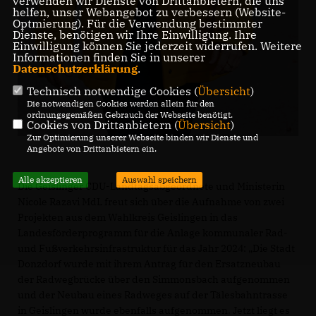
verwenden wir Dienste von Drittanbietern, die uns
helfen, unser Webangebot zu verbessern (Website-
Optmierung). Für die Verwendung bestimmter
Dienste, benötigen wir Ihre Einwilligung. Ihre
Einwilligung können Sie jederzeit widerrufen. Weitere
Informationen finden Sie in unserer
Datenschutzerklärung
.
Technisch notwendige Cookies (
Übersicht
)
Die notwendigen Cookies werden allein für den
ordnungsgemäßen Gebrauch der Webseite benötigt.
Cookies von Drittanbietern (
Übersicht
)
Zur Optimierung unserer Webseite binden wir Dienste und
Angebote von Drittanbietern ein.
Alle akzeptieren
Auswahl speichern
Die Geislinger CDU-Landtagsabgeordnete und Ministerin
Nicole Razavi MdL freut sich über die Aufnahme von zwei
Projekten aus dem Wahlkreis Geislingen in das
Landesförderprogramm für die Anlage kommunaler Rad-
und Fußverkehrsinfrastruktur für das Jahr 2024: „Die Stadt
Donzdorf wurde mit ihrem Antrag für den Ersatzneubau
der Radwegbrücke über den Simmonsbach aufgenommen
und der Neubau eines Radweges auf der Tälesbahntrasse
in Geislingen wurde ebenfalls aufgenommen. Jetzt liegt es