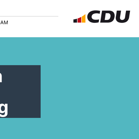
EAM
n
g