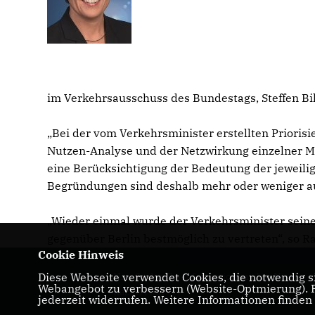
im Verkehrsausschuss des Bundestags, Steffen Bil
Bei der vom Verkehrsminister erstellten Priorisie
Nutzen-Analyse und der Netzwirkung einzelner 
eine Berücksichtigung der Bedeutung der jeweilige
Begründungen sind deshalb mehr oder weniger aus
Wieder einmal wurde der Verkehrsminister seiner
gegenüber Berlin bestmöglich zu vertreten“, so R
Cookie Hinweis
Diese Webseite verwendet Cookies, die notwendig si
Hier finden Sie Informationen über Nicole
Webangebot zu verbessern (Website-Optmierung). Fü
Razavi MdL
jederzeit widerrufen. Weitere Informationen finden