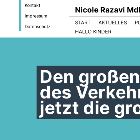
Kontakt
Nicole Razavi Md
Impressum
START
AKTUELLES
PO
Datenschutz
HALLO KINDER
Den große
des Verkehr
jetzt die g