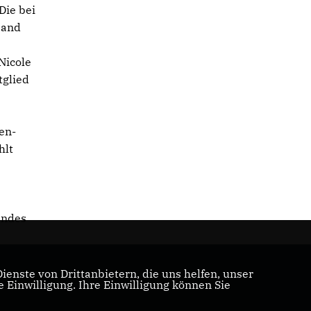
Die bei
Land
Nicole
glied
ten-
hlt
andes
enste von Drittanbietern, die uns helfen, unser
Einwilligung. Ihre Einwilligung können Sie