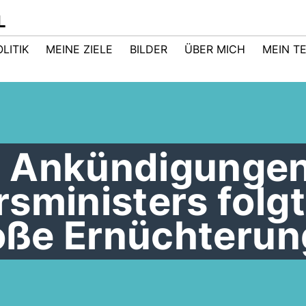
L
LITIK
MEINE ZIELE
BILDER
ÜBER MICH
MEIN T
n Ankündigunge
sministers folgt
roße Ernüchterun