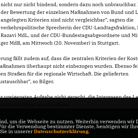
nicht nur nicht bindend, sondern dazu noch unbrauchbar. 
der Bewertung der einzelnen Maßnahmen von Bund und 
angelegten Kriterien sind nicht vergleichbar“, sagten die
verkehrspolitische Sprecherin der CDU-Landtagsfraktion, 
Razavi MdL, und der CDU-Bundestagsabgeordnete und Mit
ger MdB, am Mittwoch (20. November) in Stuttgart.
rung fällt zudem auf, dass die zentralen Kriterien der Kos
Maßnahmen überhaupt nicht einbezogen wurden. Ebenso fe
n Straßen für die regionale Wirtschaft. Die gelieferten
tauschbar“, so Bilger.
 ureigensten Aufgabe nicht gerecht, die Interessen des L
azavi und Bilger abschließend.
nd, um die Webseite zu nutzen. Weiterhin verwenden wir Di
r die Verwendung bestimmter Dienste, benötigen wir Ihre 
CDU Baden-Württemberg
 Sie in unserer
Datenschutzerklärung
.