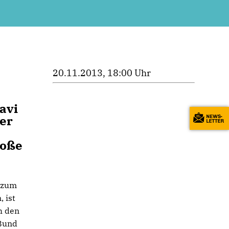
20.11.2013, 18:00 Uhr
avi
er
roße
e zum
 ist
h den
 Bund